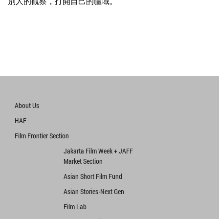
別人的觀察，打開自己的疆域。
About Us
HAF
Film Frontier Section
Jakarta Film Week + JAFF
Market Section
Asian Short Film Fund
Asian Stories‧Next Gen
Film Lab