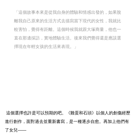
「這個故事本來是從我自身的體驗和情感出發的，如果脫
離我自己原來的生活方式去描寫當下現代的女性，我就比
較害怕，覺得有距離。這個時候我就跟大塚商量，他也一
直在那邊採訪，實地體驗生活。後來我們覺得還是應該選
擇現在年輕女孩的生活來表現。」
這個選擇也許是可以預期的吧。《雞蛋和石頭》以個人的創傷經歷
進行創作，面對過去並重新書寫，是一種逐步自愈。再加上他們有
了女兒
——