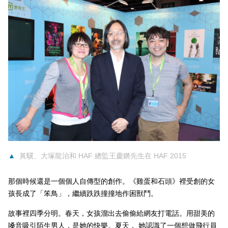
▲
黃驥、大塚龍治和
HAF
總監王慶鏘先生在
HAF 2015
那個時候還是一個個人自傳型的創作。《雞蛋和石頭》裡受創的女
孩長成了「笨鳥」，繼續跌跌撞撞地作困獸鬥。
故事裡四季分明。春天，女孩溜出去偷偷給網友打電話。用甜美的
嗓音吸引陌生男人，是她的快樂。夏天， 她認識了一個想做飛行員