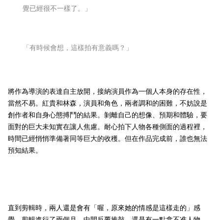
覺已經很不一樣了。」
「有時候會想，這樣拍有意義嗎？」
將作為導演的表達自主放開，接納演員作為一個人本身的存在性，
當然不易。紅貴和林森，演員和角色，兩者調和的困難，不妨說是
創作者和自身心態搏鬥的結果。剝離自己的想像、預期和體驗，要
面對的巨大未知實在讓人焦慮。耐心拍下人物各種側面的過程裡，
時間已經悄悄準備著同等巨大的收穫。但在作品完成前，誰也無法
預知結果。
直到剪輯時，兩人還是會有「喔，原來她的情感是這樣走的」感
覺。剪輯進行了兩個月，中間反覆推敲，還是有一點拿不准人物。