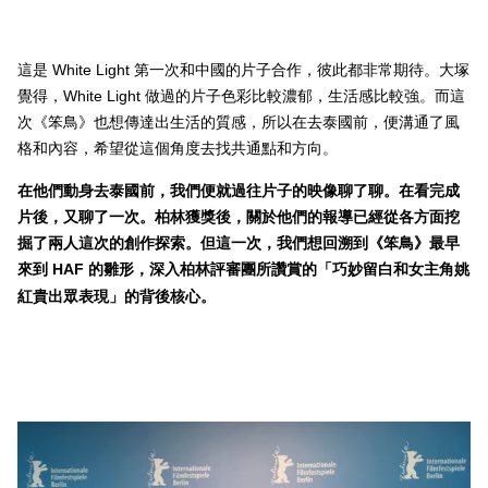
這是
White Light
第一次和中國的片子合作，彼此都非常期待。大塚
覺得，
White Light
做過的片子色彩比較濃郁，生活感比較強。而這
次《笨鳥》也想傳達出生活的質感，所以在去泰國前，便溝通了風
格和內容，希望從這個角度去找共通點和方向。
在他們動身去泰國前，我們便就過往片子的映像聊了聊。在看完成
片後，又聊了一次。柏林獲獎後，關於他們的報導已經從各方面挖
掘了兩人這次的創作探索。但這一次，我們想回溯到《笨鳥》最早
來到
HAF
的雛形，深入柏林評審團所讚
賞的「巧妙留白和女主角姚
紅貴出眾表現」的背後核心。