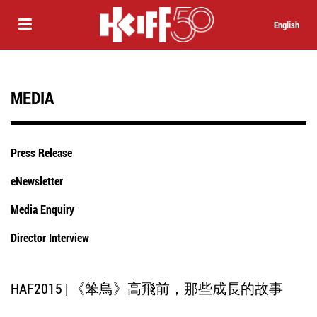
English
MEDIA
Press Release
eNewsletter
Media Enquiry
Director Interview
HAF2015 | 《笨鳥》高飛前，那些成長的故事