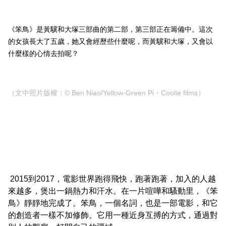
《笨鳥》是黃驥和大塚三部曲的第二部，第三部正在籌備中。這次
的女孩長大了五歲，她又會經歷些什麼呢，而黃驥和大塚，又會以
什麼樣的心情去拍呢？
（文中照片版權：
© Ben Niao/Yellow-Green Pi
・
Coolie films
）
2015到2017，電影世界跑得飛快，跑著跑著，加入的人越
來越多，煲出一鍋熱力和汗水。在一片喧嘩和騷動里，《笨
鳥》靜靜地完成了。笨鳥，一個名詞，也是一部電影，和它
的創造者一樣不加修飾。它用一種近身互搏的方式，通過對