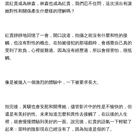
當紅貴成為林森，林森也成為紅貴，我們忍不住問，這次演出有讓
她對性和關係產生什麼樣的理解嗎？
紅貴靜靜地回憶了一會，開口說道，拍攝之前沒有什麼和性的接
觸，也沒有對性的概念。在拍被侵犯的那場戲時，會感覺自己真的
受到了欺負，心裡挺難過。因為沒有經歷過，所以會很害怕，很抵
觸。
像是被拋入一個激烈的體驗中，一下被要求長大。
拍完後，黃驥也會安慰和開導她，儘管影片中的性是不愉快的，但
還是有美好的性。未來知道怎麼和異性去接觸了，在以後的人生
裡，就會慢慢體驗到美好的一面。說完後，紅貴的語氣一下輕鬆了
起來：當時的陰影現在已經沒有了，因為知道是假的了。