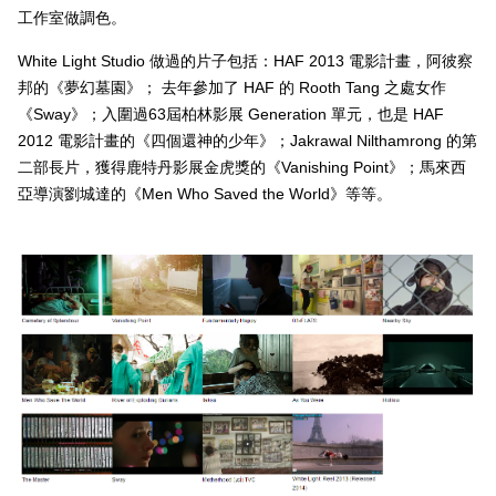
工作室做調色。
White Light Studio
做過的片子包括：
HAF 2013
電影計畫，阿彼察
邦的《夢幻墓園》； 去年參加了
HAF
的
Rooth Tang
之處女作
《
Sway
》；入圍過
63
屆柏林影展
Generation
單元，也是
HAF
2012
電影計畫的《四個還神的少年》；
Jakrawal Nilthamrong
的第
二部長片，獲得鹿特丹影展金虎獎的《
Vanishing Point
》；馬來西
亞導演劉城達的《
Men Who Saved the World
》等等。