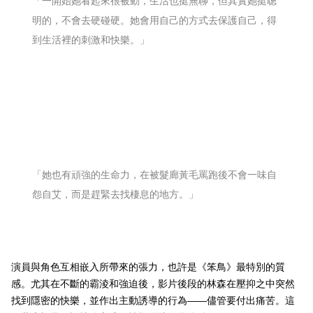
「一開始她看起來很被動，生活也挺無聊，但其實她挺聰
明的，不會去硬碰硬。她會用自己的方式去保護自己，得
到生活裡的刺激和快樂。」
「她也有頑強的生命力，在被髮廊黃毛罵跑後不會一味自
怨自艾，而是趕緊去找棲息的地方。」
演員與角色互相嵌入所帶來的張力，也許是《笨鳥》最特別的質
感。尤其在不斷的霸淩和強迫後，影片後段的林森在壓抑之中突然
找到隱密的快樂，並作出主動誘導的行為
——
儘管要付出痛苦。這