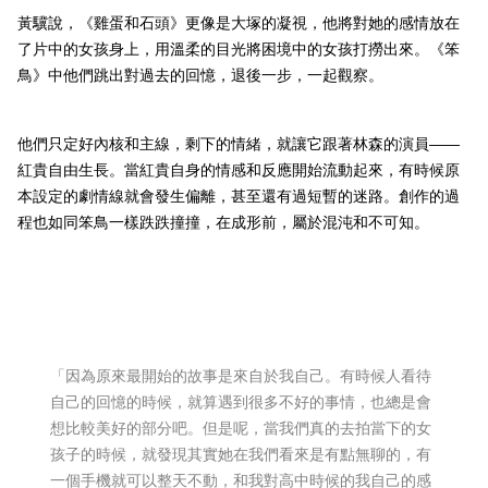
黃驥說，《雞蛋和石頭》更像是大塚的凝視，他將對她的感情放在
了片中的女孩身上，用溫柔的目光將困境中的女孩打撈出來。《笨
鳥》中他們跳出對過去的回憶，退後一步，一起觀察。
他們只定好內核和主線，剩下的情緒，就讓它跟著林森的演員——
紅貴自由生長。當紅貴自身的情感和反應開始流動起來，有時候原
本設定的劇情線就會發生偏離，甚至還有過短暫的迷路。創作的過
程也如同笨鳥一樣跌跌撞撞，在成形前，屬於混沌和不可知。
「因為原來最開始的故事是來自於我自己。有時候人看待
自己的回憶的時候，就算遇到很多不好的事情，也總是會
想比較美好的部分吧。但是呢，當我們真的去拍當下的女
孩子的時候，就發現其實她在我們看來是有點無聊的，有
一個手機就可以整天不動，和我對高中時候的我自己的感