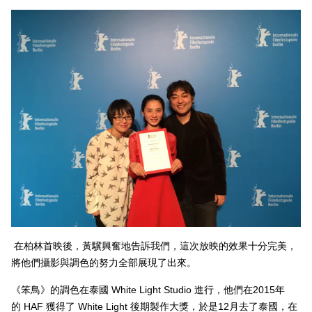
在柏林首映後，黃驥興奮地告訴我們，這次放映的效果十分完美，
將他們攝影與調色的努力全部展現了出來。
《笨鳥》的調色在泰國
White Light Studio
進行，他們在
2015
年
的
HAF
獲得了
White Light
後期製作大獎，於是
12
月去了泰國，在