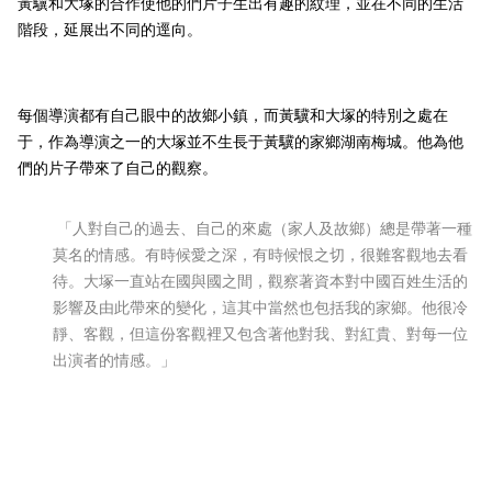
黃驥和大塚的合作使他的們片子生出有趣的紋理，並在不同的生活
階段，延展出不同的逕向。
每個導演都有自己眼中的故鄉小鎮，而黃驥和大塚的特別之處在
于，作為導演之一的大塚並不生長于黃驥的家鄉湖南梅城。他為他
們的片子帶來了自己的觀察。
「人對自己的過去、自己的來處（家人及故鄉）總是帶著一種
莫名的情感。有時候愛之深，有時候恨之切，很難客觀地去看
待。大塚一直站在國與國之間，觀察著資本對中國百姓生活的
影響及由此帶來的變化，這其中當然也包括我的家鄉。他很冷
靜、客觀，但這份客觀裡又包含著他對我、對紅貴、對每一位
出演者的情感。」