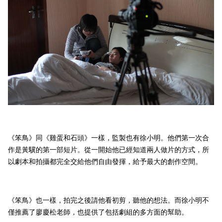
《笨鳥》同《雞蛋和石頭》一樣，監製也有徐小明。他們第一次合
作是黃驥的第一部短片。從一開始他已經知道兩人做片的方式，所
以劇本和拍攝都完全交給他們自由發揮，給予最大的創作空間。
《笨鳥》也一樣，拍完之後請他看初剪，聽他的想法。而徐小明不
僅推薦了廖慶松老師，也提供了包括劇組的多方面的幫助。