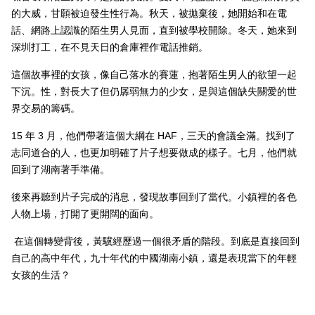
的大威，甘願被迫發生性行為。秋天，被拋棄後，她開始和在電
話、網路上認識的陌生男人見面，直到被學校開除。冬天，她來到
深圳打工，在不見天日的倉庫裡作電話推銷。
這個故事裡的女孩，像自己落水的賽蓮，抱著陌生男人的欲望一起
下沉。性，對長大了但仍孱弱無力的少女，是與這個缺失關愛的世
界交易的籌碼。
15
年
3
月，他們帶著這個大綱在
HAF
，三天的會議全滿。找到了
志同道合的人，也更加明確了片子想要做成的樣子。七月，他們就
回到了湖南著手準備。
後來再聽到片子完成的消息，發現故事回到了當代。小鎮裡的各色
人物上場，打開了更開闊的面向。
在這個轉變背後，黃驥經歷過一個很矛盾的階段。到底是直接回到
自己的高中年代，九十年代的中國湖南小鎮，還是表現當下的年輕
女孩的生活？