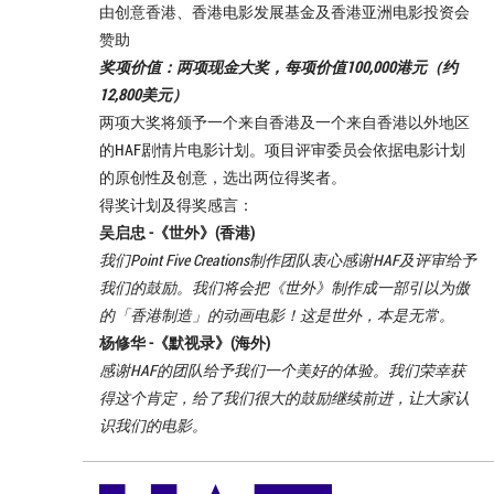
由创意香港、香港电影发展基金及香港亚洲电影投资会
赞助
奖项价值：两项现金大奖，每项价值100,000港元（约
12,800美元）
两项大奖将颁予一个来自香港及一个来自香港以外地区
的HAF剧情片电影计划。项目评审委员会依据电影计划
的原创性及创意，选出两位得奖者。
得奖计划及得奖感言：
吴启忠 -《
世外
》(香港)
我们Point Five Creations制作团队衷心感谢HAF及评审给予
我们的鼓励。我们将会把《世外》制作成一部引以为傲
的「香港制造」的动画电影！这是世外，本是无常。
杨修华 -《
默视录
》(海外)
感谢HAF的团队给予我们一个美好的体验。我们荣幸获
得这个肯定，给了我们很大的鼓励继续前进，让大家认
识我们的电影。