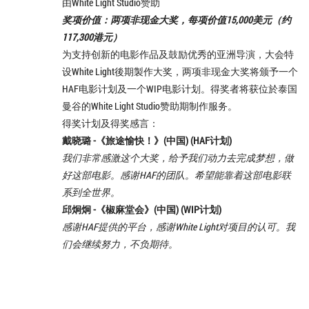
由White Light Studio赞助
奖项价值：两项非现金大奖，每项价值15,000美元（约
117,300港元）
为支持创新的电影作品及鼓励优秀的亚洲导演，大会特
设White Light後期製作大奖，两项非现金大奖将颁予一个
HAF电影计划及一个WIP电影计划。得奖者将获位於泰国
曼谷的White Light Studio赞助期制作服务。
得奖计划及得奖感言：
戴晓璐 -《旅途愉快！》(中国) (HAF计划)
我们非常感激这个大奖，给予我们动力去完成梦想，做
好这部电影。感谢HAF的团队。希望能靠着这部电影联
系到全世界。
邱炯炯 -《椒麻堂会》(中国) (WIP计划)
感谢HAF提供的平台，感谢White Light对项目的认可。我
们会继续努力，不负期待。