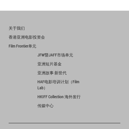
关于我们
香港亚洲电影投资会
Film Frontier单元
JFW暨JAFF市场单元
亚洲短片基金
亚洲故事·新世代
HAF电影培训计划（Film
Lab）
HKIFF Collection 海外发行
传媒中心