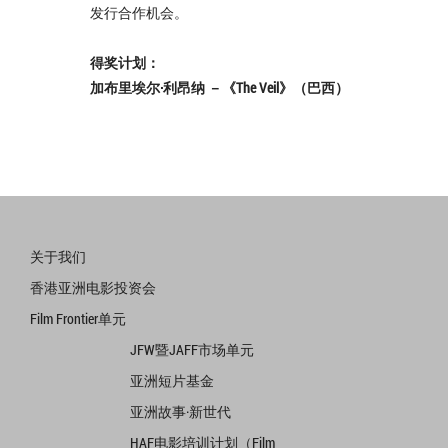
发行合作机会。
得奖计划：
加布里埃尔·利昂纳 －《The Veil》（巴西）
关于我们
香港亚洲电影投资会
Film Frontier单元
JFW暨JAFF市场单元
亚洲短片基金
亚洲故事·新世代
HAF电影培训计划（Film