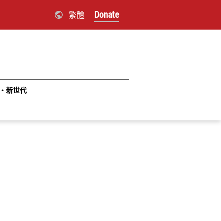
Donate
繁體
‧新世代