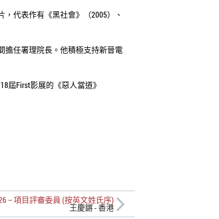
，代表作有《黑社會》（2005）、
年間擔任署理院長。他積極支持新晉電
18屆First影展的《惡人當道》
26 – 項目評審委員 (按英文姓氏序)
王慶鏘 - 香港