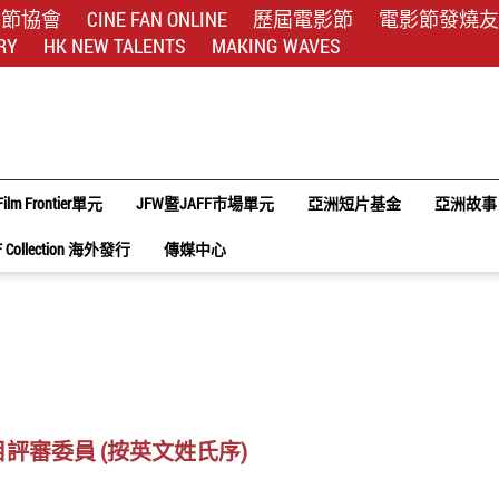
影節協會
CINE FAN ONLINE
歷屆電影節
電影節發燒友
RY
HK NEW TALENTS
MAKING WAVES
Film Frontier單元
JFW暨JAFF市場單元
亞洲短片基金
亞洲故事
F Collection 海外發行
傳媒中心
項目評審委員 (按英文姓氏序)