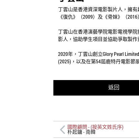
丁雲山是香港資深電影製片人，擁有超
《復仇》（2009）及《骨妹》（201
丁雲山在香港演藝學院電影電視學院擔
影人，協助學生項目並協助爭取製作
2020年，丁雲山創立Glory Pear
(2025)，以及在第54屆鹿特丹電影節展映
返回
國際顧問 - (按英文姓氏序)
朴起鏞 - 南韓