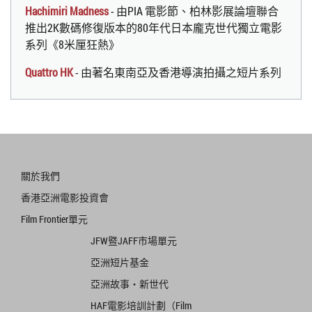
Hachimiri Madness
- 由PIA 電影節、柏林影展論壇聯合
推出2K數碼修復版本的80年代日本龐克世代獨立電影
系列《8米厘狂熱》
Quattro HK
- 由著名東南亞及香港導演拍攝之短片系列
關於我們
香港亞洲電影投資會
Film Frontier單元
JFW暨JAFF市場單元
亞洲短片基金
亞洲故事‧新世代
HAF電影培訓計劃（Film