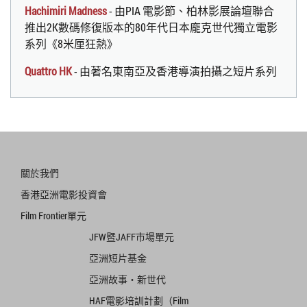
Hachimiri Madness
- 由PIA 電影節、柏林影展論壇聯合
推出2K數碼修復版本的80年代日本龐克世代獨立電影
系列《8米厘狂熱》
Quattro HK
- 由著名東南亞及香港導演拍攝之短片系列
關於我們
香港亞洲電影投資會
Film Frontier單元
JFW暨JAFF市場單元
亞洲短片基金
亞洲故事‧新世代
HAF電影培訓計劃（Film