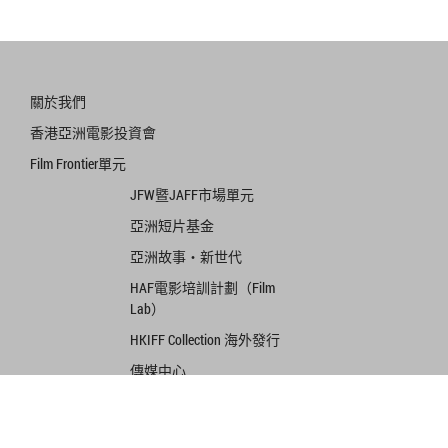
關於我們
香港亞洲電影投資會
Film Frontier單元
JFW暨JAFF市場單元
亞洲短片基金
亞洲故事‧新世代
HAF電影培訓計劃（Film
Lab）
HKIFF Collection 海外發行
傳媒中心