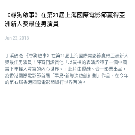
《尋狗啟事》在第21屆上海國際電影節贏得亞
洲新人獎最佳男演員
Jun 23, 2018
丁溪鶴憑 《尋狗啟事》在第21屆上海國際電影節贏得亞洲新人
獎最佳男演員！評審們讚賞他「以質樸的表演詮釋了一個中國
當下年輕人豐富的內心世界。」此片由優酷、合一影業出品，
為香港國際電影節首屆「早鳥•新導演啟航計劃」作品，在今年
的第42屆香港國際電影節舉行世界首映。