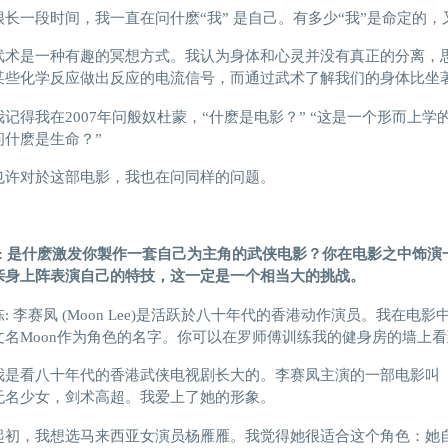
很长一段时间，我一直在问什麽“我” 是自己。有多少“我”是命定的
武术是一种有趣的冥想方式。我认为身体和心灵并没有真正的分离，
某些化学反应做出反应的电流信号，而通过武术了解我们的身体比坐
我记得我在2007年问般奴杜蒙，“什麽是电影？” “这是一个形而上
问什麽是生命？”
也许对於这部电影，我也在问同样的问题。
S: 是什麽激发
你
製作
一套
自己为
主角的
武侠电影？你
在电影之中饰
演
亲身上阵表
演自己的特技，这一定是一个相当大的挑战。
陈: 李赛凤 (Moon Lee)是活跃於八十年代的香港动作演员。我在
文名Moon作为角色的名字。你可以在罗师傅训练我的健身房的墙上
我是看八十年代的香港武侠电视剧长大的。李赛凤主演的一部电影叫
无名少女，剑术高超。我爱上了她的形象。
起初，我想选马来西亚女演员杨雁雁。我觉得她很适合这个角色：她