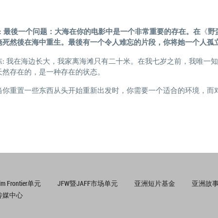
S: 最後一个问题：大海在
你的电影中是一个
非
常重
要
的存在
。在
《
野
淹死然後在海中重生。最後有一个令人难忘的
片
段，
你
将
她一个人孤
陈: 我在海边长大，我家离海滩只有二十米。在我七岁之前，我唯一
天然存在的，是一种存在的状态。
当你重置一些东西从头开始重新出发时，你需要一个适合的环境，而
ilm Frontier单元
JFW暨JAFF市场单元
亚洲短片基金
亚洲故事
传媒中心