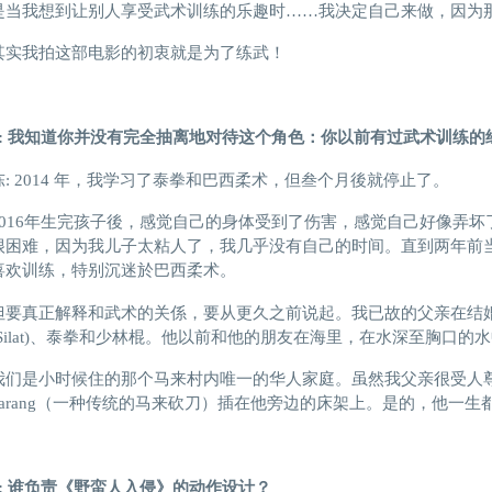
是当我想到让别人享受武术训练的乐趣时……我决定自己来做，因为
其实我拍这部电影的初衷就是为了练武！
S: 我知道你并没有完全
抽离
地对待这个角色：你以前有过武术训练的
陈: 2014 年，我学习了泰拳和巴西柔术，但叁个月後就停止了。
2016年生完孩子後，感觉自己的身体受到了伤害，感觉自己好像弄
很困难，因为我儿子太粘人了，我几乎没有自己的时间。直到两年前
喜欢训练，特别沉迷於巴西柔术。
但要真正解释和武术的关係，要从更久之前说起。我已故的父亲在结
(Silat)、泰拳和少林棍。他以前和他的朋友在海里，在水深至胸口的
我们是小时候住的那个马来村内唯一的华人家庭。虽然我父亲很受人
parang（一种传统的马来砍刀）插在他旁边的床架上。是的，他一生都睡
S: 谁负责《野蛮人入侵》的动作设计？