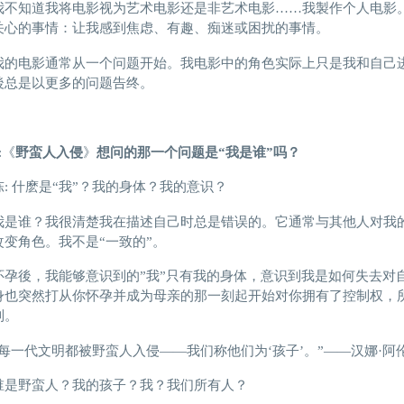
我不知道我将电影视为艺术电影还是非艺术电影……我製作个人电影
关心的事情：让我感到焦虑、有趣、痴迷或困扰的事情。
我的电影通常从一个问题开始。我电影中的角色实际上只是我和自己
後总是以更多的问题告终。
:《
野蛮人入侵
》
想问的那一个
问题是
“我是谁”吗？
陈: 什麽是“我”？我的身体？我的意识？
我是谁？我很清楚我在描述自己时总是错误的。它通常与其他人对我
改变角色。我不是“一致的”。
怀孕後，我能够意识到的”我”只有我的身体，意识到我是如何失去对
身也突然打从你怀孕并成为母亲的那一刻起开始对你拥有了控制权，
制。
“每一代文明都被野蛮人入侵——我们称他们为‘孩子’。”——汉娜·阿
谁是野蛮人？我的孩子？我？我们所有人？