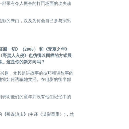
一部带有令人振奋的打鬥场面的功夫动
电影的来由，以及为何会自己参与演出
征服一切》（
2006） 和《无夏之年》
《野蛮人入侵》
也彷
彿
以同样的方
式
展
喜
。这是
你
的新方向吗？
感兴趣，尤其是讲故事的技巧和讲故事的
他将如何诱骗她卖淫。在电影的後半部
则表明他们的童年并没有他们记忆中的
的
《
叛谍追击
》
(中译《谍影重重》)，然