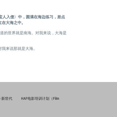
蛮人入侵
》
中，圆满在海边练习，差点
立在
大
海
之
中。
知道的世界就是南海。对我来说，大海是
对我来说那就是大海。
·新世代
HAF电影培训计划（Film