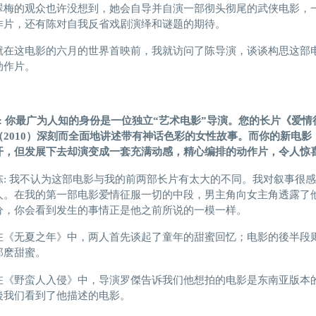
翠梅的观众也许没想到，她会自导并自演一部彻头彻尾的武侠电影，
作片，还有陈对自我反省戏剧演绎和谜题的期待。
就在这电影的六月的世界首映前，我就访问了陈导演，谈谈构思这部
动作片。
:
你最广为人知的身份
是一位独立
“艺术电影”导演。您的
长
片《爱情
（2010）
深
刻
而全
面
地
讲述带
有神话色
彩
的
女性故事。
而
你的新电影
开，但
发展下去却
演变成一
套
充
满动感
，精心编排的动作片，令人
惊
陈: 我不认为这部电影与我的前两部长片有太大的不同。我对叙事很
人。在我的第一部电影爱情征服一切的中段，男主角向女主角透露了
分，你会看到发生的事情正是他之前所说的一模一样。
在《无夏之年》中，两人首先谈起了童年的甜蜜回忆；电影的後半段
那麽甜蜜。
在《野蛮人入侵》中，导演罗傑告诉我们他想拍的电影是东南亚版本
後我们看到了他描述的电影。