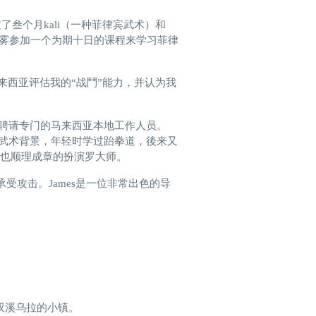
经过了叁个月kali（一种菲律宾武术）和
我飞往宿雾参加一个为期十日的课程来学习菲律
到马来西亚评估我的“战鬥”能力，并认为我
不转而聘请专门的马来西亚本地工作人员。
选择，有武术背景，年轻时学过跆拳道，後来又
s也顺理成章的扮演罗大师。
承受攻击。James是一位非常出色的导
双溪乌拉的小镇。