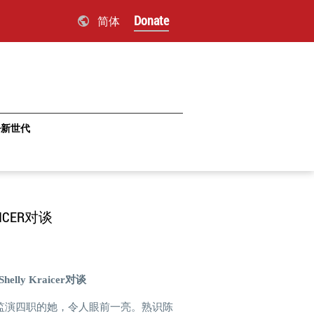
Donate
简体
·新世代
CER对谈
lly Kraicer对谈
监演四职的她，令人眼前一亮。熟识陈