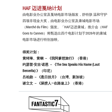
HAF 迈进戛纳计划
由电影业办公室及戛纳电影市场颁发，舒特肤 温和守护
四项非现金大奖，由电影业办公室及康城电影市场
（Marché du Film）颁发。「HAF迈进康城」推介会（HAF
Goes to Cannes）将甄选出四个电影计划于2026年的康城
电影市场进行特别放映。
得奖计划：
黄绮琳、黄锎 －《我阿爹想旅行》（香港）
约瑟普·安吉·诺恩 －《The Sea Speaks His Name (Laut
Bercerita) 》（印尼）
吕柏勋 －《悬日挂月》（台湾、新加坡）
谢立文 －《屎捞人—在路途上》（香港）