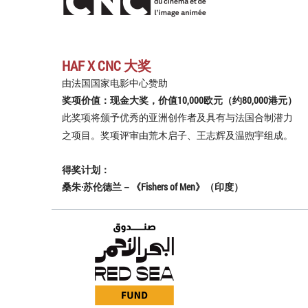
HAF X CNC 大奖
由法国国家电影中心赞助
奖项价值：现金大奖，价值10,000欧元（约80,000港元）
此奖项将颁予优秀的亚洲创作者及具有与法国合制潜力
之项目。奖项评审由荒木启子、王志辉及温煦宇组成。
得奖计划：
桑朱·苏伦德兰－《Fishers of Men》（印度）