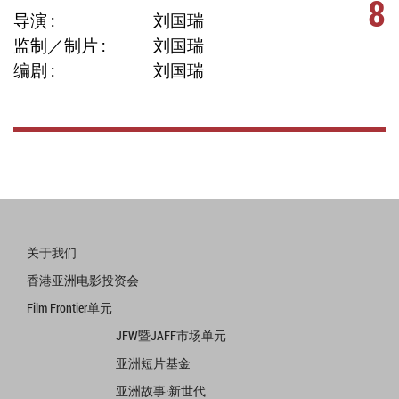
8
导演 :
刘国瑞
监制／制片 :
刘国瑞
编剧 :
刘国瑞
关于我们
香港亚洲电影投资会
Film Frontier单元
JFW暨JAFF市场单元
亚洲短片基金
亚洲故事·新世代