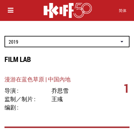
简体
FILM LAB
漫游在蓝色草原 | 中国內地
1
导演 :
乔思雪
监制／制片 :
王彧
编剧 :