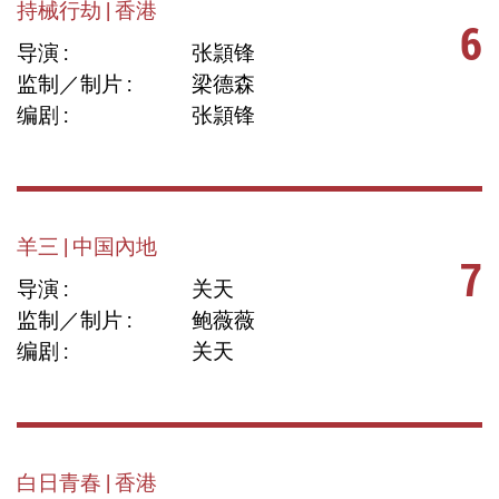
持械行劫 | 香港
6
导演 :
张頴锋
监制／制片 :
梁德森
编剧 :
张頴锋
羊三 | 中国內地
7
导演 :
关天
监制／制片 :
鲍薇薇
编剧 :
关天
白日青春 | 香港