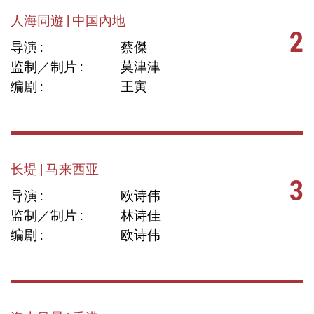
人海同遊 | 中国內地
2
导演 :
蔡傑
监制／制片 :
莫津津
编剧 :
王寅
长堤 | 马来西亚
3
导演 :
欧诗伟
监制／制片 :
林诗佳
编剧 :
欧诗伟