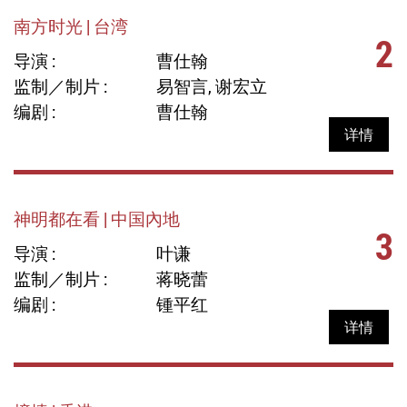
南方时光 | 台湾
2
导演 :
曹仕翰
监制／制片 :
易智言, 谢宏立
编剧 :
曹仕翰
详情
神明都在看 | 中国內地
3
导演 :
叶谦
监制／制片 :
蒋晓蕾
编剧 :
锺平红
详情