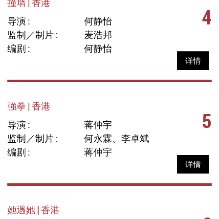
撞墙 | 香港
4
导演 :
何静怡
监制／制片 :
麦浩邦
编剧 :
何静怡
详情
強拳 | 香港
5
导演 :
蒋仲宇
监制／制片 :
何永霖、李卓斌
编剧 :
蒋仲宇
详情
她遇她 | 香港