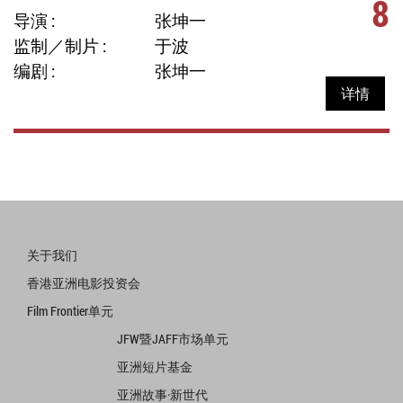
8
导演 :
张坤一
监制／制片 :
于波
编剧 :
张坤一
详情
关于我们
香港亚洲电影投资会
Film Frontier单元
JFW暨JAFF市场单元
亚洲短片基金
亚洲故事·新世代