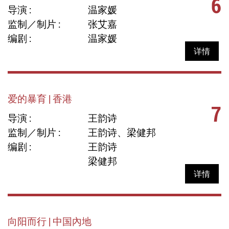
6
导演 :
温家媛
监制／制片 :
张艾嘉
编剧 :
温家媛
详情
爱的暴育 | 香港
7
导演 :
王韵诗
监制／制片 :
王韵诗、梁健邦
编剧 :
王韵诗
梁健邦
详情
向阳而行 | 中国內地