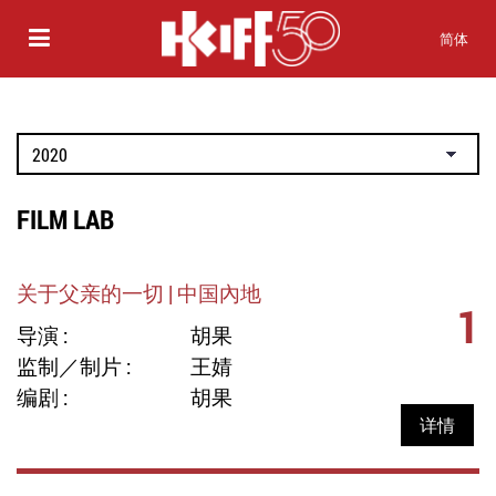
简体
FILM LAB
关于父亲的一切 | 中国內地
1
导演 :
胡果
监制／制片 :
王婧
编剧 :
胡果
详情