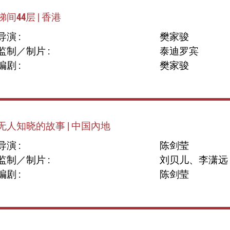
梯间44层 | 香港
导演 :
樊家骏
监制／制片 :
泰迪罗宾
编剧 :
樊家骏
无人知晓的故事 | 中国內地
导演 :
陈剑莹
监制／制片 :
刘贝儿、李潇远
编剧 :
陈剑莹