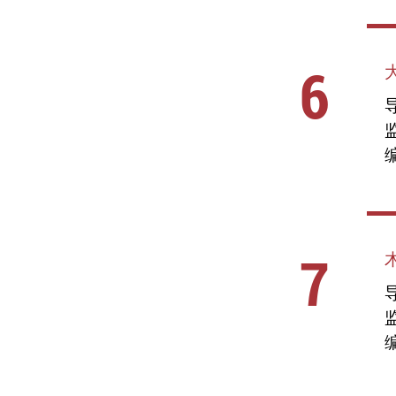
6
导
编
7
木
导
编