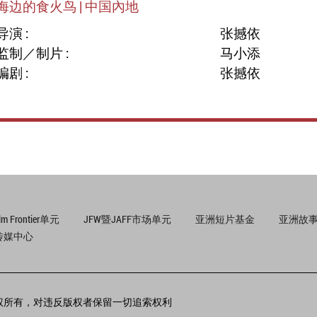
海边的食火鸟 | 中国內地
导演 :
张撼依
监制／制片 :
马小添
编剧 :
张撼依
ilm Frontier单元
JFW暨JAFF市场单元
亚洲短片基金
亚洲故事
传媒中心
版权所有，对违反版权者保留一切追索权利