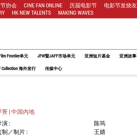
影节协会
CINE FAN ONLINE
历届电影节
电影节发烧友
RY
HK NEW TALENTS
MAKING WAVES
Film Frontier单元
JFW暨JAFF市场单元
亚洲短片基金
亚洲故事
F Collection 海外发行
传媒中心
浮疍 | 中国內地
演 :
陈筠
监制／制片 :
王婧