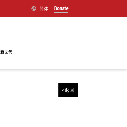
Donate
简体
·新世代
<返回