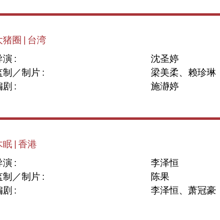
大猪圈 | 台湾
演 :
沈圣婷
监制／制片 :
梁美柔、赖珍琳
剧 :
施瀞婷
眠 | 香港
演 :
李泽恒
监制／制片 :
陈果
剧 :
李泽恒、萧冠豪