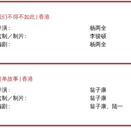
我们不得不如此 | 香港
演 :
杨两全
监制／制片 :
李骏硕
剧 :
杨两全
简单故事 | 香港
演 :
翁子康
监制／制片 :
翁子康
剧 :
翁子康、陆一