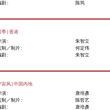
剧 :
陈筠
季 | 香港
演 :
朱智立
监制／制片 :
何定伟
剧 :
朱智立
宇宙风 | 中国內地
演 :
唐培彥
监制／制片 :
陈哲艺
剧 :
唐培彥