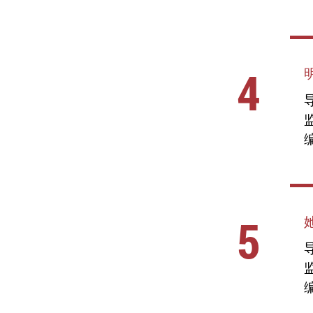
4
明
导
编
5
导
编