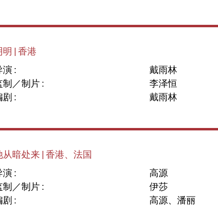
明 | 香港
演 :
戴雨林
监制／制片 :
李泽恒
剧 :
戴雨林
她从暗处来 | 香港、法国
演 :
高源
监制／制片 :
伊莎
剧 :
高源、潘丽