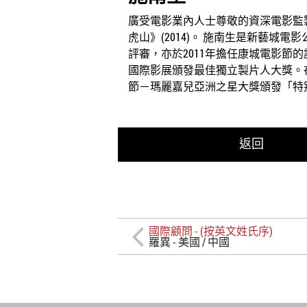
廣受電影業內人士尊敬的資深電影監製施
虎山》(2014)。 施南生是新藝城
評審，亦於2011年擔任康城電影節的
國際影展頒發最佳獨立製片人大獎。在
節－瑪麗嘉兒亞洲之星大獎頒發「特
返回
國際顧問 - (按英文姓氏序)
羅異 - 美國 / 中國