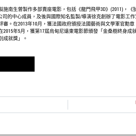
南生曾製作多部賣座電影，包括《龍門飛甲3D》(2011)，《狄仁
電影公司的中心成員，及後與國際知名監製/導演徐克創辦了電影工作
評審。在2013年10月，獲法國政府頒授法國藝術與文學軍官勳章。
2015年5月，獲第17屆烏甸尼遠東電影節頒發「金桑樹終身成就
别成就獎」。