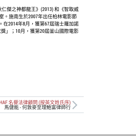
傑之神都龍王》(2013) 和《智取威
室。施南生於2007年出任柏林電影節
在2014年8月，獲第67屆瑞士羅加諾
獎」；10月，獲第20屆釜山國際電影
HAF 名譽法律顧問 (按英文姓氏序)
馬健能 - 何敦麥至理鮑富律師行