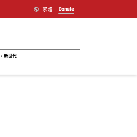
Donate
繁體
‧新世代