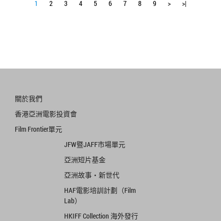
1
2
3
4
5
6
7
8
9
>
>|
關於我們
香港亞洲電影投資會
Film Frontier單元
JFW暨JAFF市場單元
亞洲短片基金
亞洲故事‧新世代
HAF電影培訓計劃（Film
Lab）
HKIFF Collection 海外發行