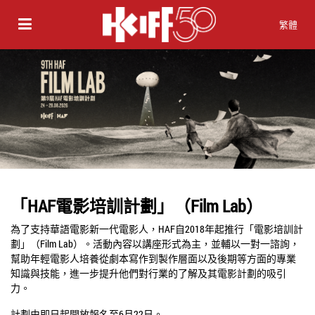
繁體
「HAF電影培訓計劃」（Film Lab）
為了支持華語電影新一代電影人，
HAF
自
2018
年起推行「電影培訓計
劃」（
Film Lab
）。活動內容以講座形式為主，並輔以一對一諮詢，
幫助年輕電影人培養從劇本寫作到製作層面以及後期等方面的專業
知識與技能，進一步提升他們對行業的了解及其電影計劃的吸引
力。
計劃由即日起開放報名至6月22日。