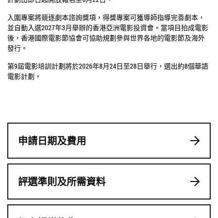
入圍專案將競逐劇本諮詢獎項，得獎專案可獲導師指導完善劇本，
並自動入選
2027
年
3
月舉辦的香港亞洲電影投資會。當項目拍成電影
後，香港國際電影節協會可協助規劃參與世界各地的電影節及海外
發行。
第9屆電影培訓計劃將於
2026
年
8
月
24
日至28日舉行，選出約8個華語
電影計劃。
申請日期及費用
評選準則及所需資料