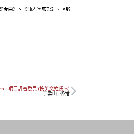
變奏曲》、《仙人掌旅館》、《駱
26 – 項目評審委員 (按英文姓氏序)
丁雲山 - 香港