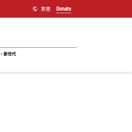
Donate
繁體
‧新世代