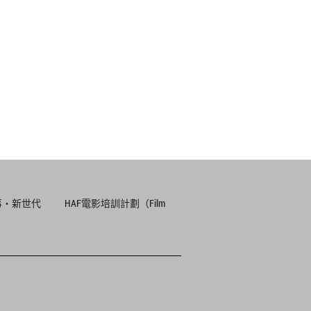
事‧新世代
HAF電影培訓計劃（Film