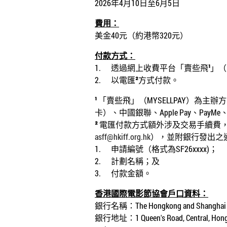
2026
年4
月10
日
至6
月
5
日
費用：
美金
40
元（約港幣320元）
付款方式：
1.
透過網上收費平台「賣些飛
¹
」（
2.
以電匯
²
方式付款。
¹
「賣些飛」（
MYSELLPAY
）為主辦方
卡）、中國銀聯、
Apple Pay
、
PayMe
²
電匯付款方式額外涉及交易手續費
asff@hkiff.org.hk
），並附銀行發出之
1.
申請編號（格式為
SF26xxxx)
；
2.
計劃名稱；及
3.
付款金額。
香港國際電影節協會戶口資料：
銀行名稱：
The Hongkong and Shanghai 
銀行地址：
1 Queen's Road, Central, Ho