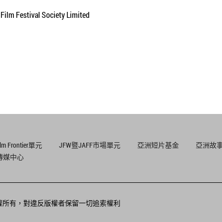
Film Festival Society Limited
ilm Frontier單元
JFW暨JAFF市場單元
亞洲短片基金
亞洲故
傳媒中心
版權所有，對違反版權者保留一切追索權利