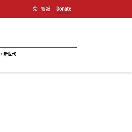
Donate
繁體
‧新世代