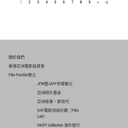
1
2
3
4
5
6
7
8
9
>
>|
關於我們
香港亞洲電影投資會
Film Frontier單元
JFW暨JAFF市場單元
亞洲短片基金
亞洲故事‧新世代
HAF電影培訓計劃（Film
Lab）
HKIFF Collection 海外發行