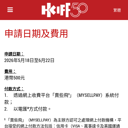
繁體
申請日期及費用
申請日期：
2026
年
5
月
18
日
至
6
月
22
日
費用：
港幣
500
元
付款方式：
1.
透過網上收費平台「賣些飛
¹
」（
MYSELLPAY
）系統付
款；
2.
以電匯
²
方式付款。
¹
「賣些飛」（
MYSELLPAY
）為主辦方認可之處理網上付款機構，平
台接受的網上付款方法包括：信用卡（
VISA
、萬事達卡及美國運通