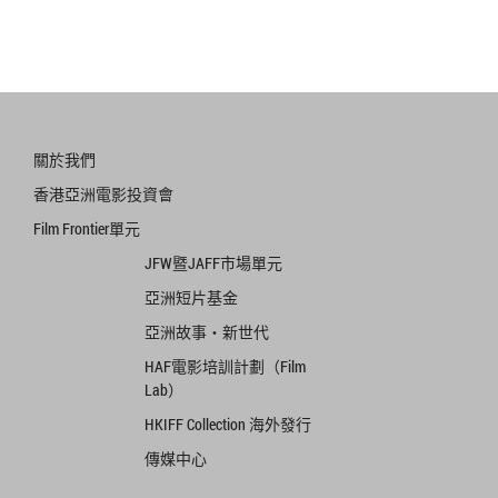
關於我們
香港亞洲電影投資會
Film Frontier單元
JFW暨JAFF市場單元
亞洲短片基金
亞洲故事‧新世代
HAF電影培訓計劃（Film
Lab）
HKIFF Collection 海外發行
傳媒中心