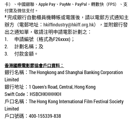
卡）、中國銀聯、
Apple Pay
、
PayMe
、
PayPal
，轉數快（
FPS
）、支
付寶及微信支付。
²
完成銀行自動櫃員機轉帳或電匯後，請以電郵方式通知主
辦方（電郵地址：
hkiffindustry@hkiff.org.hk
），並附銀行發
出之通知單，敬請注明申請電影計劃之：
1.
申請編號（格式為
F26xxxx)
；
2.
計劃名稱；及
3.
付款金額。
香港國際電影節協會戶口資料：
銀行名稱：
The Hongkong and Shanghai Banking Corporation
Limited
銀行地址：
1 Queen's Road, Central, Hong Kong
Swift Code
：
HSBCHKHHHKH
戶口名稱：
The Hong Kong International Film Festival Society
Limited
戶口號碼：
400-155339-838