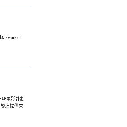
ork of
AF電影計劃
劃的導演提供來