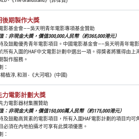
明後期製作大獎
電影基金會——吳天明青年電影專項基金贊助
：非現金大獎，價值300,000人民幣（約365,000港元）
持及鼓勵優秀青年電影項目。中國電影基金會——吳天明青年電
於所有入圍的HAF中文電影計劃中選出一項。得獎者將獲得由上
期製作服務。
劃：
 楊植淳, 和淵 -《大河唱》(中國)
先力電影計劃大獎
先力電影器材集團贊助
：非現金大獎，價值150,000萬人民幣（約175,000港元）
持及鼓勵高質素的電影項目，所有入圍HAF電影計劃的項目均可
目必須在內地拍攝才可享有此獎項優惠。
劃：