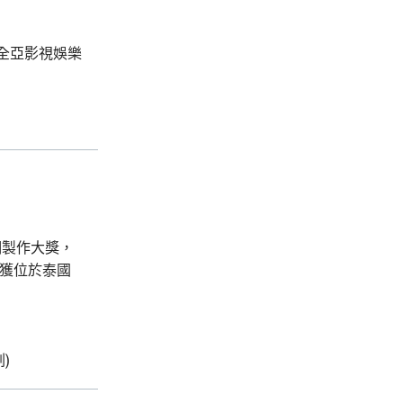
全亞影視娛樂
後期製作大獎，
將獲位於泰國
劃)