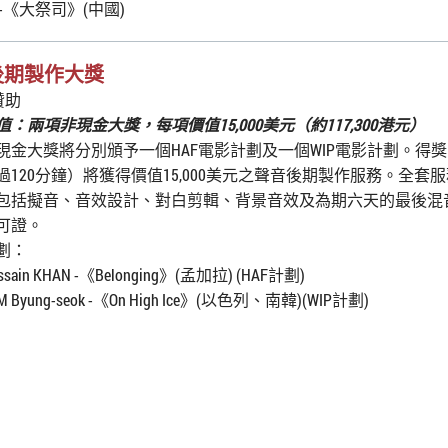
-《大祭司》(中國)
 後期製作大獎
贊助
：兩項非現金大獎，每項價值15,000美元（約117,300港元）
現金大獎將分別頒予一個HAF電影計劃及一個WIP電影計劃。得
120分鐘）將獲得價值15,000美元之聲音後期製作服務。全套服務價
包括擬音、音效設計、對白剪輯、背景音效及為期六天的最後混
可證。
劃：
ossain KHAN -《Belonging》(孟加拉) (HAF計劃)
AM Byung-seok -《On High Ice》(以色列、南韓)(WIP計劃)