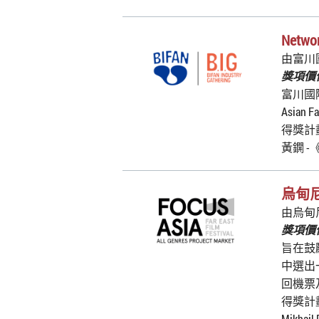
Networ
由富川
獎項價值
富川國
Asian
得獎計
黃鐦 -
烏甸尼F
由烏甸
獎項價值
旨在鼓
中選出一
回機票
得獎計
Mikhai