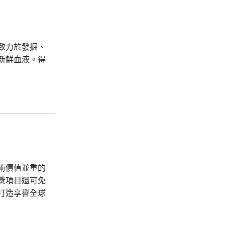
，致力於發掘、
新鮮血液。得
術價值並重的
獎項目還可免
打造享譽全球