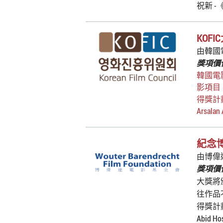
祝新 -
KOFI
由韓國
獎項價值
韓國電
影項目
得獎計
Arsala
紀念
由博偉
獎項價值
大獎將
往作品
得獎計
Abid H