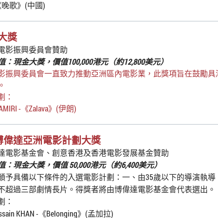
《晚歌》(中國)
C大獎
電影振興委員會贊助
：現金大獎，價值100,000港元（約12,800美元）
影振興委員會一直致力推動亞洲區內電影業，此獎項旨在鼓勵具
。
劃：
n AMIRI -《Zalava》(伊朗)
博偉達亞洲電影計劃大獎
達電影基金會、創意香港及香港電影發展基金贊助
：現金大獎，價值 50,000港元（約6,400美元）
頒予具備以下條件的入選電影計劃：一、由35歲以下的導演執導
不超過三部劇情長片。得獎者將由博偉達電影基金會代表選出。
劃：
ossain KHAN -《Belonging》(孟加拉)