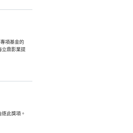
影專項基金的
海立鼎影業提
角逐此獎項。