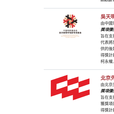
吳天
由中國
獎項價值
旨在支
代表將
供的後
得獎計
柯永權,
北京
由北京
獎項價值
旨在支
獲獎項
得獎計