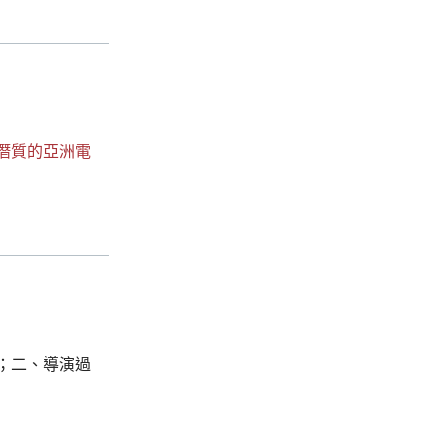
潛質的亞洲電
；二、導演過