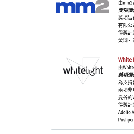
由mm
獎項價值
獎項旨
有限公
得獎計
黃鐦 -
Whit
由White
獎項價值
為支持
兩項非
曼谷的Wh
得獎計
Adolfo
Pushpe