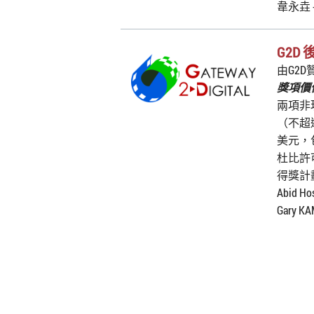
韋永垚 
G2D
由G2D
獎項價值
兩項非
（不超過
美元，
杜比許
得獎計
Abid H
Gary K