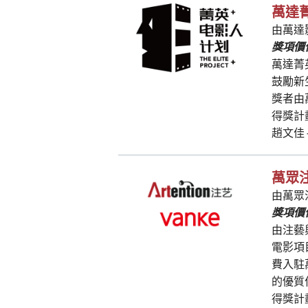
萬達
由萬達
獎項價值
萬達菁
鼓勵新
獎者由
得獎計
趙文佳 
萬眾
由萬眾
獎項價值
由注藝
電影項
費入駐
的優質
得獎計