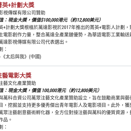
菁英+計劃大獎
影視傳媒有限公司贊助
：現金大獎，價值$100,000港元（約12,800美元）
英+計劃大獎根植於萬達影視於2017年推出的菁英+電影人計劃
生電影創作力量，整合萬達全產業鏈優勢，為華語電影工業輸送
萬達影視傳媒有限公司代表選出。
劃：
-《太后與我》(中國)
注藝電影大獎
注藝文化產業贊助
：現金大獎，價值 100,000港元（約12,800美元）
與萬科合資公司萬眾注藝文化產業贊助設立，旨在鼓勵商業與藝
目，挖掘並支持更多優秀傑出青年電影人及電影項目。此外，獲
萬眾注藝創意藝術孵化器，全方位對接注藝與萬科的優質資源，
作品。
劃：