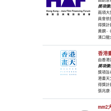
獎項價值
兩項大
員會依
得獎計
黃鐦 -
濱口龍介 
香港
由香港
獎項價值
獎項旨
港畫天
得獎計
張兆康 
mm2