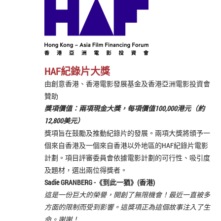
HAF紀錄片大獎
由創意香港、香港電影發展基金及香港亞洲電影投資會
贊助
獎項價值：
兩項現金大獎，每項價值100,000港元（約
12,800美元）
獎項旨在鼓勵及推動紀錄片的發展。兩項大獎將頒予一
個來自香港及一個來自香港以外地區的HAF紀錄片電影
計劃。項目評審委員會依據電影計劃的可行性、吸引度
及題材，選出兩位得獎者。
Sadie GRANBERG -《
到此一猶
》(香港)
這是一份巨大的榮譽，開創了無限機會！最近一直被多
方面的限制而受到影響。這獎項正為這個故事注入了生
命。謝謝！