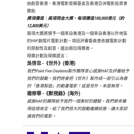
由創意香港、香港電影發展基金及香港亞洲電影投資會
贊助
獎項價值：兩項現金大獎，每項價值100,000港元（約
12,800美元）
兩項大獎將頒予一個來自香港及一個來自香港以外地區
的HAF劇情片電影計劃。項目評審委員會依據電影計劃
的原創性及創意，選出兩位得獎者。
得獎計劃及得獎感言：
吳啓忠 -《
世外
》(香港)
我們Point Five Creations製作團隊衷心感謝HAF及評審給予
我們的鼓勵。我們將會把《世外》製作成一部引以為傲
的「香港製造」的動畫電影！這是世外，本是無常。
楊修華 -《
默視錄
》(海外)
感謝HAF的團隊給予我們一個美好的體驗。我們榮幸獲
得這個肯定，給了我們很大的鼓勵繼續前進，讓大家認
識我們的電影。