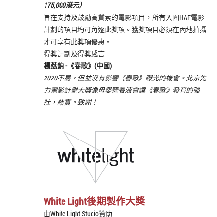
175,000港元）
旨在支持及鼓勵高質素的電影項目，所有入圍HAF電影
計劃的項目均可角逐此獎項。獲獎項目必須在內地拍攝
才可享有此獎項優惠。
得獎計劃及得獎感言：
楊荔鈉 -《
春歌
》(中國)
2020不易，但並沒有影響《春歌》曝光的機會。北京先
力電影計劃大獎像母嬰營養液會讓《春歌》發育的強
壯，結實。致謝！
White Light後期製作大獎
由White Light Studio贊助