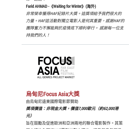
Farid AHMAD -《
Waiting for Winter
》(海外)
非常榮幸獲得HAF紀錄片大獎。這獎項給予我們很大的
力量。HAF這活動對獨立電影人是何其重要，感謝HAF的
團隊奮力不懈能夠於疫情底下順利舉行。 感謝每一位支
持我們的人！
烏甸尼Focus Asia大獎
由烏甸尼遠東國際電影節贊助
獎項價值：非現金大獎，價值7,000歐元（約62,000港
元）
旨在鼓勵及促進歐洲和亞洲兩地的聯合電影製作。其策