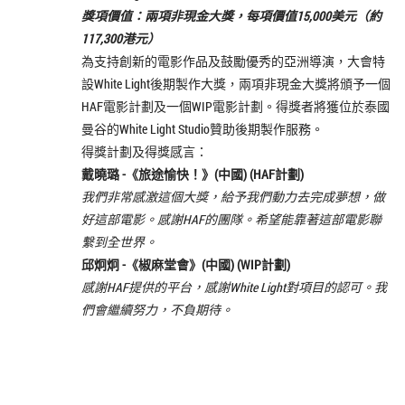
獎項價值：兩項非現金大獎，每項價值15,000美元（約
117,300港元）
為支持創新的電影作品及鼓勵優秀的亞洲導演，大會特
設White Light後期製作大獎，兩項非現金大獎將頒予一個
HAF電影計劃及一個WIP電影計劃。得獎者將獲位於泰國
曼谷的White Light Studio贊助後期製作服務。
得獎計劃及得獎感言：
戴曉璐 -《
旅途愉快！
》(中國) (HAF計劃)
我們非常感激這個大獎，給予我們動力去完成夢想，做
好這部電影。感謝HAF的團隊。希望能靠著這部電影聯
繫到全世界。
邱炯炯 -《椒麻堂會》(中國) (WIP計劃)
感謝HAF提供的平台，感謝White Light對項目的認可。我
們會繼續努力，不負期待。