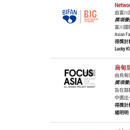
Networ
由富川
獎項價值
富川國
Asian F
得獎計
Lucky 
烏甸尼F
由烏甸
獎項價
旨在鼓
中選出一
得獎計
楊明明 