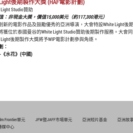
e Light後期製作大獎 (HAF電影計劃)
 Light Studio贊助
：非現金大獎，價值15,000美元（約117,300港元）
創新的電影作品及鼓勵優秀的亞洲導演，大會特設White Light
獲位於泰國曼谷的White Light Studio贊助後期製作服務。大
te Light後期製作大獎將予WIP電影計劃參與角逐。
劃：
-《
水花
》(中國)
ilm Frontier單元
JFW暨JAFF市場單元
亞洲短片基金
亞洲故
傳媒中心