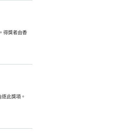
。得獎者由香
角逐此獎項。