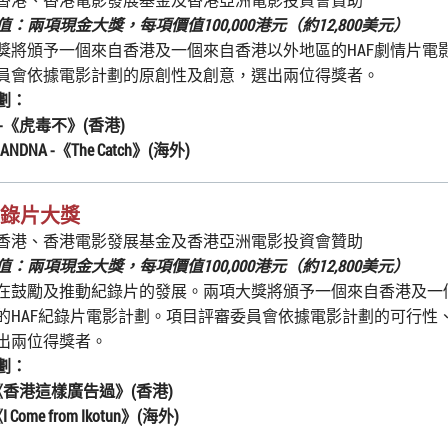
：兩項現金大獎，每項價值100,000港元（約12,800美元）
獎將頒予一個來自香港及一個來自香港以外地區的HAF劇情片電
員會依據電影計劃的原創性及創意，選出兩位得獎者。
劃：
-《
虎毒不
》(香港)
CHANDNA -《
The
Catch
》(海外)
紀錄片大獎
香港、香港電影發展基金及香港亞洲電影投資會贊助
值：
兩項現金大獎，每項價值100,000港元（約12,800美元）
在鼓勵及推動紀錄片的發展。兩項大獎將頒予一個來自香港及一
的HAF紀錄片電影計劃。項目評審委員會依據電影計劃的可行性
出兩位得獎者。
劃：
《
香港這樣廣告過
》(香港)
《
I Come from Ikotun
》(海外)