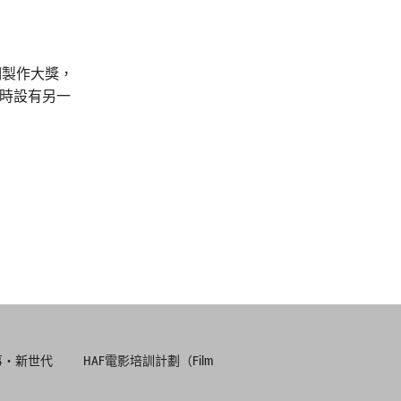
後期製作大獎，
會同時設有另一
事‧新世代
HAF電影培訓計劃（Film