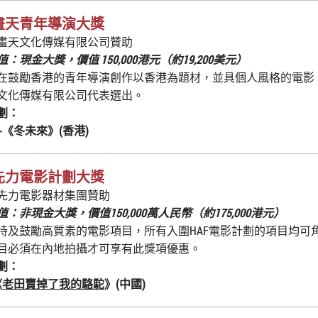
畫天青年導演大獎
畫天文化傳媒有限公司贊助
：現金大獎，價值 150,000港元（約19,200美元）
在鼓勵香港的青年導演創作以香港為題材，並具個人風格的電影
文化傳媒有限公司代表選出。
劃：
-《
冬未來
》(香港)
先力電影計劃大獎
先力電影器材集團贊助
：非現金大獎，價值150,000萬人民幣（約175,000港元）
持及鼓勵高質素的電影項目，所有入圍HAF電影計劃的項目均可
目必須在內地拍攝才可享有此獎項優惠。
劃：
《
老田賣掉了我的駱駝
》(中國)