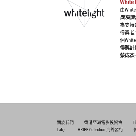
Whit
由White
獎項價值
為支持
得獎者將
個Whi
得獎計
蔡成杰
關於我們
香港亞洲電影投資會
F
Lab）
HKIFF Collection 海外發行