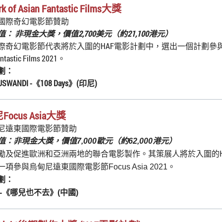
k of Asian Fantastic Films大獎
國際奇幻電影節贊助
： 非現金大獎，價值2,700美元（約21,100港元）
際奇幻電影節代表將於入圍的HAF電影計劃中，選出一個計劃參與Netw
antastic Films 2021。
劃：
KUSWANDI
-《
108 Days
》(印尼)
ocus Asia大獎
尼遠東國際電影節贊助
值：非現金大獎，價值7,000歐元（約62,000港元）
勵及促進歐洲和亞洲兩地的聯合電影製作。其策展人將於入圍的H
項參與烏甸尼遠東國際電影節Focus Asia 2021。
劃：
-《
哪兒也不去
》(中國)