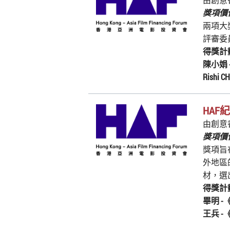
獎項價值
兩項大
評審委
得獎計
陳小娟 
Rishi 
HAF
由創意
獎項價
獎項旨
外地區
材，選
得獎計
畢明 -
王兵 -