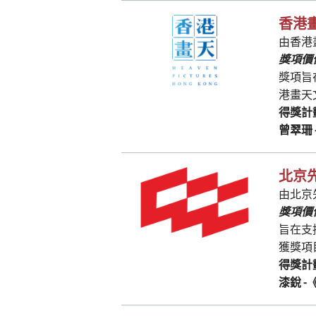
香港
由香港
獎項價值
獎項旨
港畫天
得獎計
曾翠珊
北京
由北京
獎項價值
旨在支
獲獎項
得獎計
漆銳
-