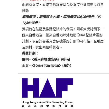
由創意香港、香港電影發展基金及香港亞洲電影投資會
贊助
獎項價值：
兩項現金大獎，每項價值100,000港元（約
12,800美元）
獎項旨在鼓勵及推動紀錄片的發展。兩項大獎將頒予一
個來自香港及一個來自香港以外地區的HAF紀錄片電影
計劃。項目評審委員會依據電影計劃的可行性、吸引度
及題材，選出兩位得獎者。
得獎計劃：
畢明 -《
香港這樣廣告過
》(香港)
王兵 -《
I Come from Ikotun
》(海外)