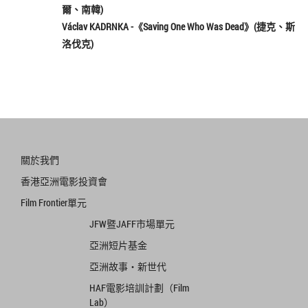
爾、南韓)
Václav KADRNKA
-《
Saving One Who Was Dead
》(捷克、斯
洛伐克)
關於我們
香港亞洲電影投資會
Film Frontier單元
JFW暨JAFF市場單元
亞洲短片基金
亞洲故事‧新世代
HAF電影培訓計劃（Film
Lab）