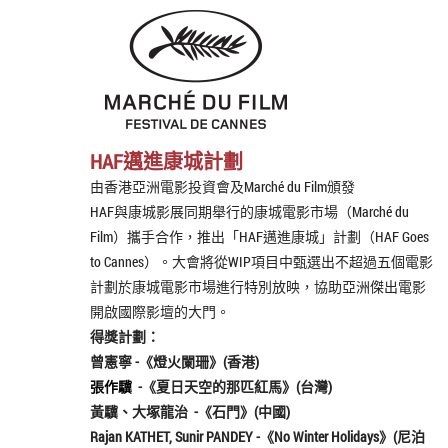
HAF邁進康城計劃
由香港亞洲電影投資會及Marché du Film頒發
HAF與康城影展同期舉行的康城電影市場（Marché du
Film）攜手合作，推出「HAF邁進康城」計劃（HAF Goes
to Cannes）。大會將從WIP項目中甄選出不超過五個電影
計劃於康城電影市場進行特別放映，協助亞洲傑出電影
開啟國際影壇的大門。
得獎計劃：
曾憲寧
-《
燈火闌珊
》(香港)
張作驥
-《
夏日天空的那匹紅馬
》(台灣)
黃驥、大塚龍治 -《
石門
》(中國)
Rajan KATHET, Sunir PANDEY -《
No Winter Holidays
》(尼泊