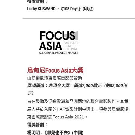
得獎計劃：
Lucky KUSWANDI
-《
108 Days
》(印尼)
烏甸尼Focus Asia大獎
由烏甸尼遠東國際電影節贊助
獎項價值：非現金大獎，價值7,000歐元（約62,000港
元）
旨在鼓勵及促進歐洲和亞洲兩地的聯合電影製作。其策
展人將於入圍的HAF電影計劃中選出一項參與烏甸尼遠
東國際電影節Focus Asia 2021。
得獎計劃：
楊明明 -《
哪兒也不去
》(中國)