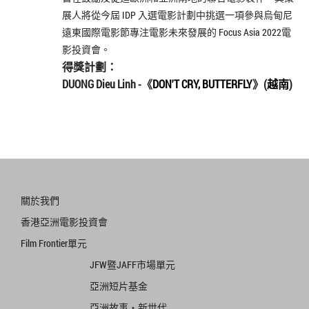
展人將從今屆 IDP 入選電影計劃中挑選一項參與烏甸尼
遠東國際電影節專注電影未來發展的 Focus Asia 2022電
影投資會。
得獎計劃：
DUONG Dieu Linh -《
DON'T CRY, BUTTERFLY
》(
越南
)
關於我們
香港亞洲電影投資會
Film Frontier單元
JFW暨JAFF市場單元
亞洲短片基金
亞洲故事‧新世代