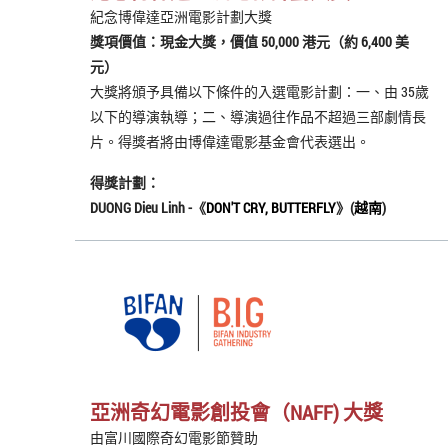
紀念博偉達亞洲電影計劃大獎
獎項價值：現金大獎，價值 50,000 港元（約 6,400 美
元）
大獎將頒予具備以下條件的入選電影計劃：一、由 35歲
以下的導演執導；二、導演過往作品不超過三部劇情長
片。得獎者將由博偉達電影基金會代表選出。
得獎計劃：
DUONG Dieu Linh -《
DON'T CRY, BUTTERFLY
》(
越南
)
亞洲奇幻電影創投會（NAFF) 大獎
由富川國際奇幻電影節贊助