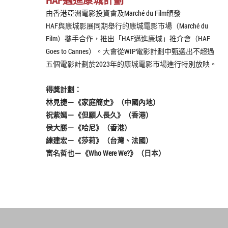
HAF邁進康城計劃
由香港亞洲電影投資會及Marché du Film頒發
HAF與康城影展同期舉行的康城電影市場（Marché du
Film）攜手合作，推出「HAF邁進康城」推介會（HAF
Goes to Cannes）。大會從WIP電影計劃中甄選出不超過
五個電影計劃於2023年的康城電影市場進行特別放映。
得獎計劃：
林見捷－《家庭簡史》（中國內地）
祝紫嫣－《但願人長久》（香港）
侯大勝－《哈尼》（香港）
練建宏－《莎莉》（台灣、法國）
富名哲也－《Who Were We?》（日本）