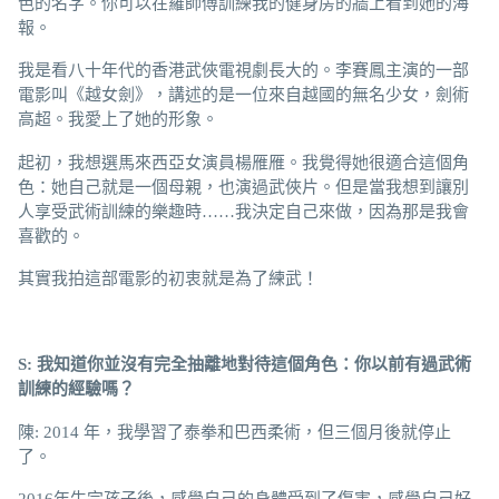
色的名字。你可以在羅師傅訓練我的健身房的牆上看到她的海
報。
我是看八十年代的香港武俠電視劇長大的。李賽鳳主演的一部
電影叫《越女劍》，講述的是一位來自越國的無名少女，劍術
高超。我愛上了她的形象。
起初，我想選馬來西亞女演員楊雁雁。我覺得她很適合這個角
色：她自己就是一個母親，也演過武俠片。但是當我想到讓別
人享受武術訓練的樂趣時……我決定自己來做，因為那是我會
喜歡的。
其實我拍這部電影的初衷就是為了練武！
S: 我知道你並沒有完全
抽離
地對待這個角色：你以前有過武術
訓練的經驗嗎？
陳: 2014 年，我學習了泰拳和巴西柔術，但三個月後就停止
了。