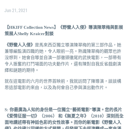
Jun 21, 2021
【HKIFF Collection News】《野蠻人入侵》導演陳翠梅與影展
策展人Shelly Kraicer對談
《野蠻人入侵》
是馬來西亞獨立導演陳翠梅的第三部作品，她
兼導編監演四職的她，令人眼前一亮。熟識陳翠梅的觀眾也許
沒想到，她會自導並自演一部徹頭徹尾的武俠電影，一部帶有
令人振奮的打鬥場面的功夫動作片，還有陳對自我反省戲劇演
繹和謎題的期待。
就在這電影的六月的世界首映前，我就訪問了陳導演，談談構
思這部電影的來由，以及為何會自己參與演出動作片。
S
:
你最廣為人知的身份
是一位獨立
“藝術電影”導演。您的
長
片
《爱情征服一切》（
2006） 和《無夏之年》（2010）
深
刻
而全
面
地
講述帶
有神話色
彩
的
女性故事。
而
你的新電影《野蠻人入
侵》
也彷
彿
以同樣的方
式
展
開，但
發展下去卻
演變成一
套
充
滿