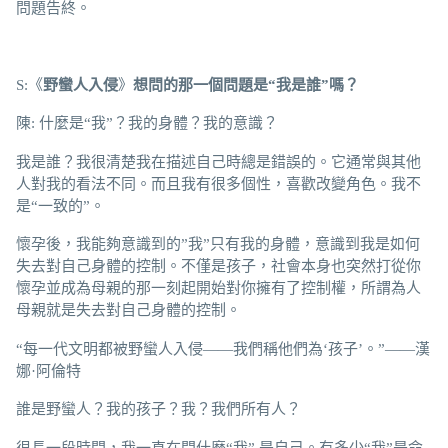
問題告終。
S:《
野蠻人入侵
》
想問的那一個
問題是
“我是誰”嗎？
陳: 什麼是“我”？我的身體？我的意識？
我是誰？我很清楚我在描述自己時總是錯誤的。它通常與其他
人對我的看法不同。而且我有很多個性，喜歡改變角色。我不
是“一致的”。
懷孕後，我能夠意識到的”我”只有我的身體，意識到我是如何
失去對自己身體的控制。不僅是孩子，社會本身也突然打從你
懷孕並成為母親的那一刻起開始對你擁有了控制權，所謂為人
母親就是失去對自己身體的控制。
“每一代文明都被野蠻人入侵——我們稱他們為‘孩子’。”——漢
娜·阿倫特
誰是野蠻人？我的孩子？我？我們所有人？
很長一段時間，我一直在問什麼“我” 是自己。有多少“我”是命