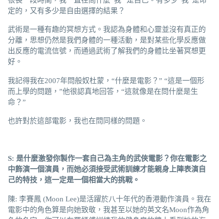
定的，又有多少是自由選擇的結果？
武術是一種有趣的冥想方式。我認為身體和心靈並沒有真正的
分離，思想仍然是我們身體的一種活動，是對某些化學反應做
出反應的電流信號，而通過武術了解我們的身體比坐著冥想更
好。
我記得我在2007年問般奴杜蒙，“什麼是電影？” “這是一個形
而上學的問題，”他很認真地回答，“這就像是在問什麼是生
命？”
也許對於這部電影，我也在問同樣的問題。
S: 是什麼激發
你
製作
一套
自己為
主角的
武俠電影？你
在電影之
中飾
演一個演員，
而
她必須接受武術訓練才能
親身上陣表
演自
己的特技，這一定是一個相當大的挑戰。
陳: 李賽鳳 (Moon Lee)是活躍於八十年代的香港動作演員。我在
電影中的角色算是向她致敬，我甚至以她的英文名Moon作為角