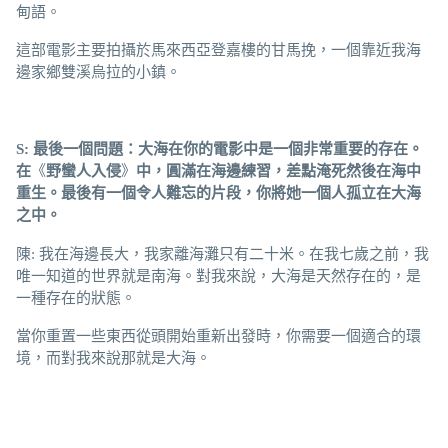
甸語。
這部電影主要拍攝於馬來西亞登嘉樓的甘馬挽，一個靠近我海
邊家鄉雙溪烏拉的小鎮。
S: 最後一個問題：大海在
你的電影中是一個
非
常重
要
的存在
。
在
《
野蠻人入侵
》
中，圓滿在海邊練習，差點淹死然後在海中
重生。最後有一個令人難忘的
片
段，
你
將
她一個人孤
立在
大
海
之
中。
陳: 我在海邊長大，我家離海灘只有二十米。在我七歲之前，我
唯一知道的世界就是南海。對我來說，大海是天然存在的，是
一種存在的狀態。
當你重置一些東西從頭開始重新出發時，你需要一個適合的環
境，而對我來說那就是大海。