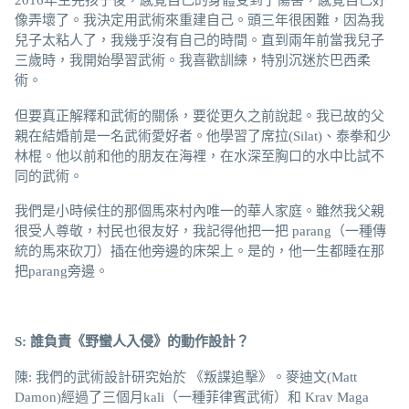
2016年生完孩子後，感覺自己的身體受到了傷害，感覺自己好
像弄壞了。我決定用武術來重建自己。頭三年很困難，因為我
兒子太粘人了，我幾乎沒有自己的時間。直到兩年前當我兒子
三歲時，我開始學習武術。我喜歡訓練，特別沉迷於巴西柔
術。
但要真正解釋和武術的關係，要從更久之前說起。我已故的父
親在結婚前是一名武術愛好者。他學習了席拉(Silat)、泰拳和少
林棍。他以前和他的朋友在海裡，在水深至胸口的水中比試不
同的武術。
我們是小時候住的那個馬來村內唯一的華人家庭。雖然我父親
很受人尊敬，村民也很友好，我記得他把一把 parang（一種傳
統的馬來砍刀）插在他旁邊的床架上。是的，他一生都睡在那
把parang旁邊。
S: 誰負責《野蠻人入侵》的動作設計？
陳: 我們的武術設計研究始於 《叛諜追擊》。麥迪文(Matt
Damon)經過了三個月kali（一種菲律賓武術）和 Krav Maga