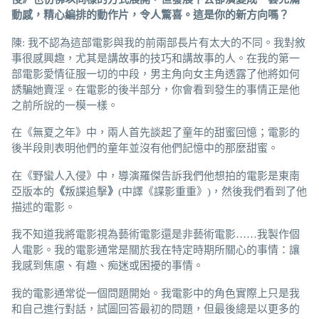
動感
，精心編排的動作片，令人
驚喜
。這是
你
的新方向嗎？
陳: 我不認為這部電影與我的前兩部長片有太大的不同。我對敘
事很感興趣，尤其是講故事的技巧和講故事的人。在我的第一
部電影愛情征服一切的中段，男主角向女主角透露了他將如何
誘騙她賣淫。在電影的後半部分，你會看到發生的事情正是他
之前所說的一模一樣。
在《無夏之年》中，兩人首先談起了童年的甜蜜回憶；電影的
後半段則表明他們的童年並沒有他們記憶中的那麼甜蜜。
在《野蠻人入侵》中，導演羅傑告訴我們他想拍的電影是東南
亞版本的
《
叛諜追擊
》
(中譯《諜影重重》)，然後我們看到了他
描述的電影。
我不知道我將電影視為藝術電影還是非藝術電影……我製作個
人電影。我的電影通常是關於我在特定時期所關心的事情：讓
我感到焦慮、有趣、痴迷或困擾的事情。
我的電影通常從一個問題開始。我電影中的角色實際上只是我
和自己進行對話，試圖回答最初的問題，但最後總是以更多的