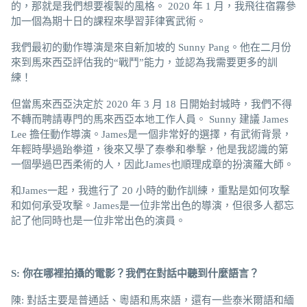
的，那就是我們想要複製的風格。 2020 年 1 月，我飛往宿霧參
加一個為期十日的課程來學習菲律賓武術。
我們最初的動作導演是來自新加坡的 Sunny Pang。他在二月份
來到馬來西亞評估我的“戰鬥”能力，並認為我需要更多的訓
練！
但當馬來西亞決定於 2020 年 3 月 18 日開始封城時，我們不得
不轉而聘請專門的馬來西亞本地工作人員。 Sunny 建議 James
Lee 擔任動作導演。James是一個非常好的選擇，有武術背景，
年輕時學過跆拳道，後來又學了泰拳和拳擊，他是我認識的第
一個學過巴西柔術的人，因此James也順理成章的扮演羅大師。
和James一起，我進行了 20 小時的動作訓練，重點是如何攻擊
和如何承受攻擊。James是一位非常出色的導演，但很多人都忘
記了他同時也是一位非常出色的演員。
S: 你在哪裡拍攝的電影？我們在對話中聽到什麼語言？
陳: 對話主要是普通話、粵語和馬來語，還有一些泰米爾語和緬