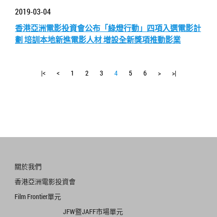
2019-03-04
香港亞洲電影投資會公布「綠燈行動」四項入選電影計
劃 培訓本地新進電影人材 增設全新獎項推動影業
|<
<
1
2
3
4
5
6
>
>|
關於我們
香港亞洲電影投資會
Film Frontier單元
JFW暨JAFF市場單元