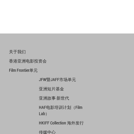
关于我们
香港亚洲电影投资会
Film Frontier单元
JFW暨JAFF市场单元
亚洲短片基金
亚洲故事·新世代
HAF电影培训计划（Film
Lab）
HKIFF Collection 海外发行
传媒中心