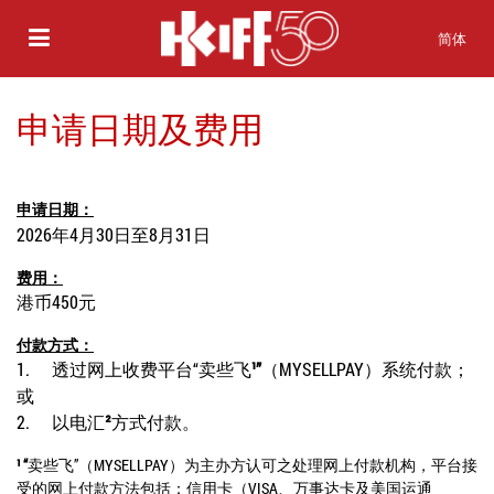
简体
申请日期及费用
申请日期：
2026
年4
月30
日
至8
月31
日
费用：
港币450元
付款方式：
1.
透过网上收费平台“卖些飞
¹”
（
MYSELLPAY
）系统付款；
或
2.
以电汇
²
方式付款。
¹ “
卖些飞”（
MYSELLPAY
）为主办方认可之处理网上付款机构，平台接
受的网上付款方法包括：信用卡（
VISA
、万事达卡及美国运通