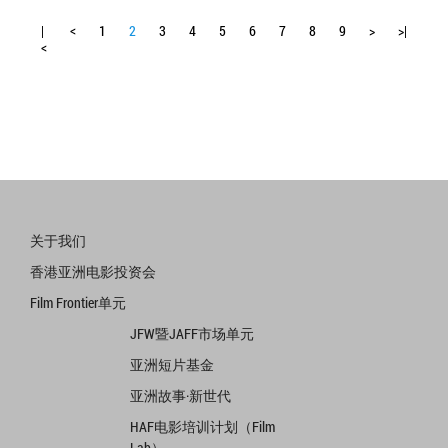
|
<
1
2
3
4
5
6
7
8
9
>
>|
<
关于我们
香港亚洲电影投资会
Film Frontier单元
JFW暨JAFF市场单元
亚洲短片基金
亚洲故事·新世代
HAF电影培训计划（Film
Lab）