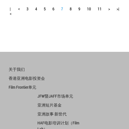
|
<
3
4
5
6
7
8
9
10
11
>
>|
<
关于我们
香港亚洲电影投资会
Film Frontier单元
JFW暨JAFF市场单元
亚洲短片基金
亚洲故事·新世代
HAF电影培训计划（Film
Lab）