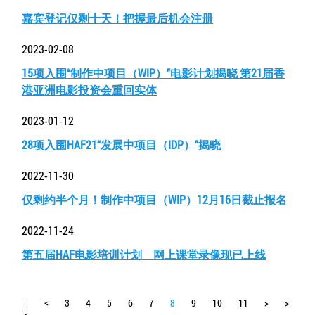
嘉宾登记仅剩十天！把握最后机会注册
2023-02-08
15项入围“制作中项目（WIP）”电影计划揭晓 第21届香
港亚洲电影投资会重回实体
2023-01-12
28项入围HAF21“发展中项目（IDP）”揭晓
2022-11-30
仅剩约半个月！制作中项目（WIP）12月16日截止报名
2022-11-24
第五届HAF电影培训计划 网上课堂录像现已上线
|
<
3
4
5
6
7
8
9
10
11
>
>|
<