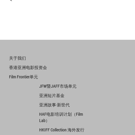
关于我们
香港亚洲电影投资会
Film Frontier单元
JFW暨JAFF市场单元
亚洲短片基金
亚洲故事·新世代
HAF电影培训计划（Film
Lab）
HKIFF Collection 海外发行