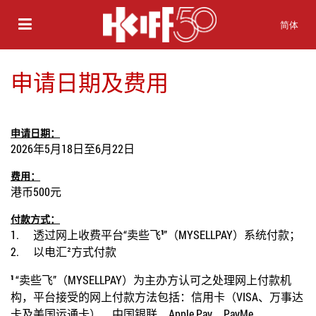
简体
申请日期及费用
申请日期：
2026
年
5
月
18
日
至
6
月
22
日
费用：
港币
500
元
付款方式：
1.
透过网上收费平台“卖些飞
¹
”（
MYSELLPAY
）系统付款；
2.
以电汇
²
方式付款
¹
“卖些飞”（
MYSELLPAY
）为主办方认可之处理网上付款机
构，平台接受的网上付款方法包括：信用卡（
VISA
、万事达
卡及美国运通卡）、中国银联、
Apple Pay
、
PayMe
、