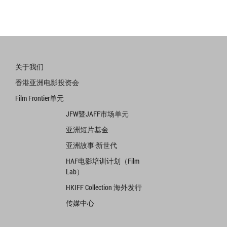
关于我们
香港亚洲电影投资会
Film Frontier单元
JFW暨JAFF市场单元
亚洲短片基金
亚洲故事·新世代
HAF电影培训计划（Film
Lab）
HKIFF Collection 海外发行
传媒中心