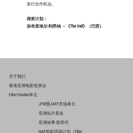
发行合作机会。
得奖计划：
加布里埃尔·利昂纳 －《The Veil》（巴西）
关于我们
香港亚洲电影投资会
Film Frontier单元
JFW暨JAFF市场单元
亚洲短片基金
亚洲故事·新世代
HAF电影培训计划（Film