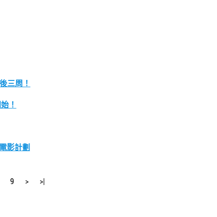
最後三周！
開始！
型電影計劃
9
>
>|