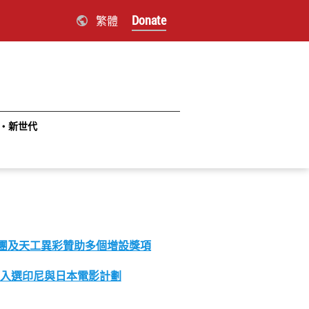
Donate
繁體
‧新世代
集團及天工異彩贊助多個增設獎項
項入選印尼與日本電影計劃