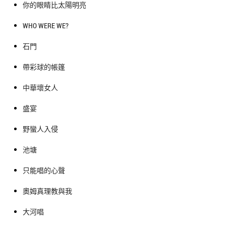
你的眼睛比太陽明亮
WHO WERE WE?
石門
帶彩球的帳篷
中華壞女人
盛宴
野蠻人入侵
池塘
只能唱的心聲
奧姆真理教與我
大河唱