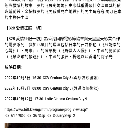
恕與救贖的故事。影片《羅剎媽媽》由康城獲得最佳女演員獎的積
琪蓮荷茜、金棕櫚影片《男孩看見血地獄》的男主角寇寇·馬汀在本
片中擔任主演。
​【B2B 愛情征服一切】​
【B2B 愛情征服一切】​為香港國際電影節協會與天畫畫天影業合作
的電影系列。參加此項目的導演包括日本的石井裕也（《只能唱的
心聲》）、馬來西亞的陳翠梅（《野蠻人入侵》）、中國的劉苗苗
（《帶彩球的帳篷》），中國的張律、楊瑾以及香港的翁子光。​
放映日期:
2022年10月8日 16:30 CGV Centum City 3 (與導演映後談)
2022年10月9日 09:00 CGV Centum City 5 (與導演映後談)
2022年10月12日 17:30 Lotte Cinema Centum City 9
https://www.biff.kr/eng/html/program/prog_view.asp?
idx=61779&c_idx=367&sp_idx=&QueryStep=2