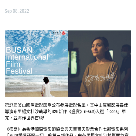
Sep 08, 2022
​第27屆釜山國際電影節剛公布參展電影名單，其中由康城影展最佳
導演布里楊文杜沙執導的B2B新作《盛宴》(Feast)入選「Icons」單
完，並將作世界首映!
《盛宴》
為香港國際電影節協會與天畫畫天影業合作七部電影系列
「#B2B愛情征服一切」的第三部作品，
由布里楊文杜沙執導關於寬