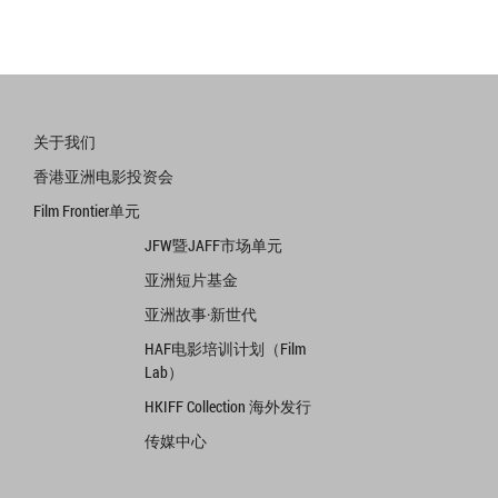
关于我们
香港亚洲电影投资会
Film Frontier单元
JFW暨JAFF市场单元
亚洲短片基金
亚洲故事·新世代
HAF电影培训计划（Film
Lab）
HKIFF Collection 海外发行
传媒中心