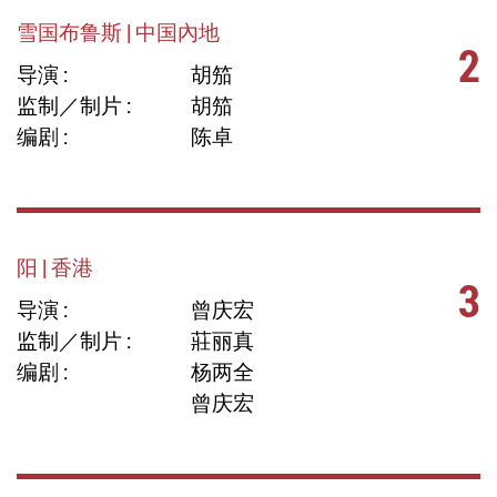
雪国布鲁斯 | 中国內地
2
导演 :
胡笳
监制／制片 :
胡笳
编剧 :
陈卓
阳 | 香港
3
导演 :
曾庆宏
监制／制片 :
莊丽真
编剧 :
杨两全
曾庆宏