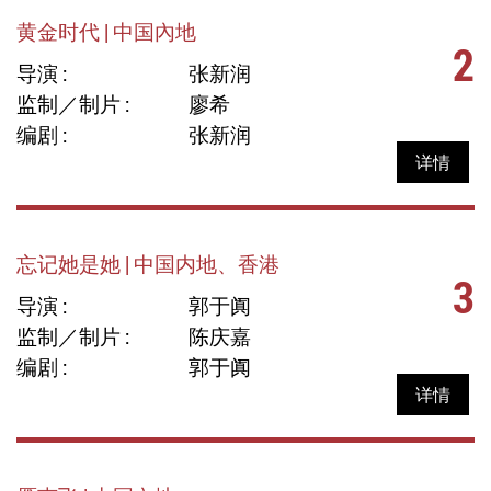
黄金时代 | 中国內地
2
导演 :
张新润
监制／制片 :
廖希
编剧 :
张新润
详情
忘记她是她 | 中国内地、香港
3
导演 :
郭于阗
监制／制片 :
陈庆嘉
编剧 :
郭于阗
详情