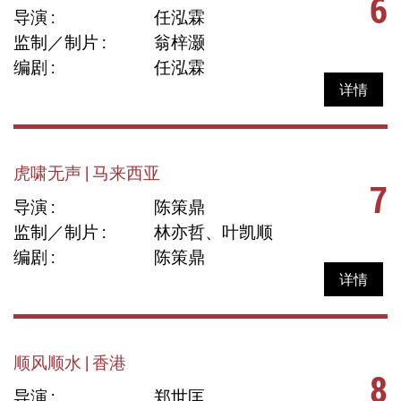
6
导演 :
任泓霖
监制／制片 :
翁梓灏
编剧 :
任泓霖
详情
虎啸无声 | 马来西亚
7
导演 :
陈策鼎
监制／制片 :
林亦哲、叶凯顺
编剧 :
陈策鼎
详情
顺风顺水 | 香港
8
导演 :
郑世匡