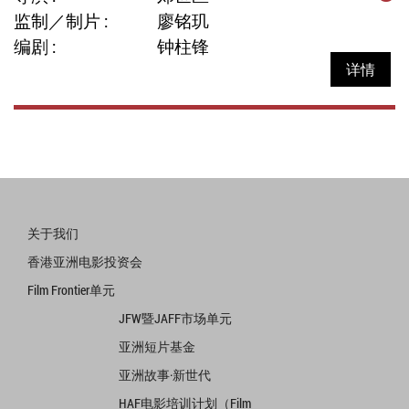
监制／制片 :
廖铭玑
编剧 :
钟柱锋
详情
关于我们
香港亚洲电影投资会
Film Frontier单元
JFW暨JAFF市场单元
亚洲短片基金
亚洲故事·新世代
HAF电影培训计划（Film