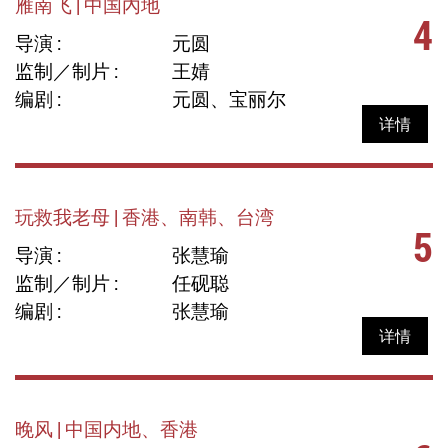
雁南飞 | 中国內地
4
导演 :
元圆
监制／制片 :
王婧
编剧 :
元圆、宝丽尔
详情
玩救我老母 | 香港、南韩、台湾
5
导演 :
张慧瑜
监制／制片 :
任砚聪
编剧 :
张慧瑜
详情
晚风 | 中国内地、香港