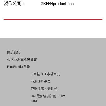
製作公司 :
GREENproductions
關於我們
香港亞洲電影投資會
Film Frontier單元
JFW暨JAFF市場單元
亞洲短片基金
亞洲故事‧新世代
HAF電影培訓計劃（Film
Lab）