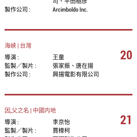
司、平田樹彥
製作公司 :
Arcimboldo Inc.
海峽 | 台灣
20
導演 :
王童
監製／製片 :
張家振、唐在揚
製作公司 :
興揚電影有限公司
因,父之名 | 中國内地
21
導演 :
李京怡
監製／製片 :
賈樟柯