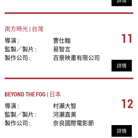
詳情
南方時光 | 台灣
11
導演 :
曹仕翰
監製／製片 :
易智言
製作公司 :
百景映畫有限公司
詳情
BEYOND THE FOG | 日本
12
導演 :
村瀨大智
監製／製片 :
河瀨直美
製作公司 :
奈良國際電影節
詳情