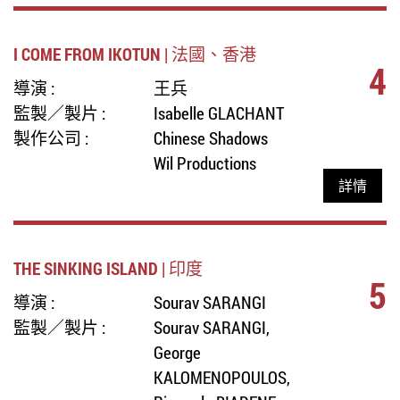
I COME FROM IKOTUN | 法國、香港
4
導演 :
王兵
監製／製片 :
Isabelle GLACHANT
製作公司 :
Chinese Shadows
Wil Productions
詳情
THE SINKING ISLAND | 印度
5
導演 :
Sourav SARANGI
監製／製片 :
Sourav SARANGI,
George
KALOMENOPOULOS,