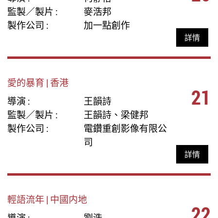
監製／製片 :
麥浩邦
製作公司 :
加一點創作
詳情
愛的暴育 | 香港
21
導演 :
王韻詩
監製／製片 :
王韻詩、梁健邦
製作公司 :
電鑽重創影像有限公
司
詳情
輕語流年 | 中國内地
22
導演 :
劉浩