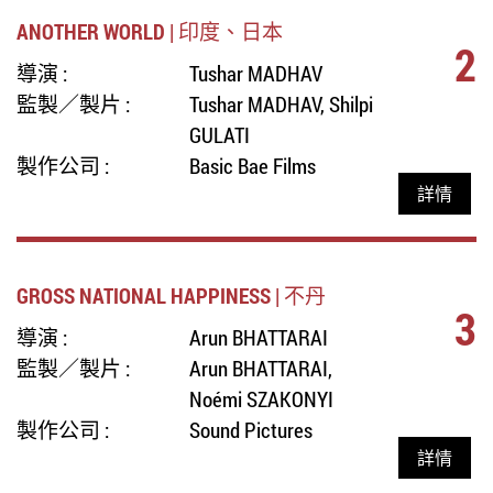
ANOTHER WORLD | 印度、日本
2
導演 :
Tushar MADHAV
監製／製片 :
Tushar MADHAV, Shilpi
GULATI
製作公司 :
Basic Bae Films
詳情
GROSS NATIONAL HAPPINESS | 不丹
3
導演 :
Arun BHATTARAI
監製／製片 :
Arun BHATTARAI,
Noémi SZAKONYI
製作公司 :
Sound Pictures
詳情