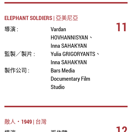
ELEPHANT SOLDIERS | 亞美尼亞
11
導演 :
Vardan
HOVHANNISYAN、
Inna SAHAKYAN
監製／製片 :
Yulia GRIGORYANTS、
Inna SAHAKYAN
製作公司 :
Bars Media
Documentary Film
Studio
敵人‧1949 | 台灣
12