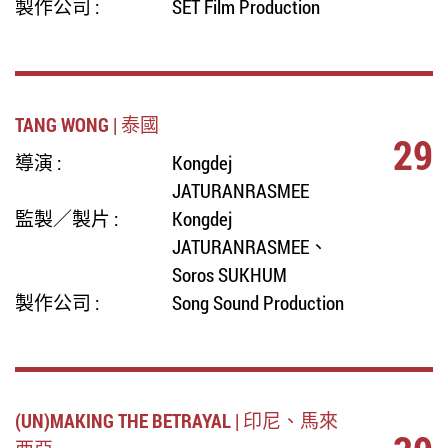
製作公司 :
SET Film Production
TANG WONG | 泰國
29
導演 :
Kongdej
JATURANRASMEE
監製／製片 :
Kongdej
JATURANRASMEE、
Soros SUKHUM
製作公司 :
Song Sound Production
(UN)MAKING THE BETRAYAL | 印尼、馬來