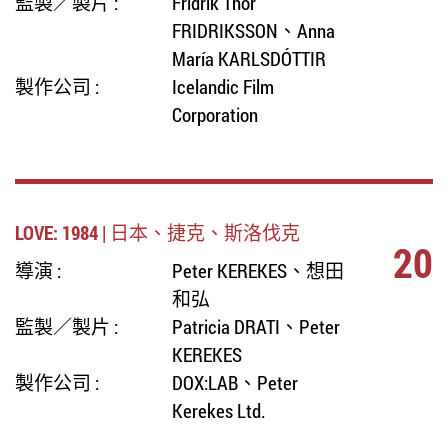
監製／製片 :
Fridrik Thor
FRIDRIKSSON、Anna
María KARLSDÓTTIR
製作公司 :
Icelandic Film
Corporation
LOVE: 1984 | 日本、捷克、斯洛伐克
20
導演 :
Peter KEREKES、想田
和弘
監製／製片 :
Patricia DRATI、Peter
KEREKES
製作公司 :
DOX:LAB、Peter
Kerekes Ltd.