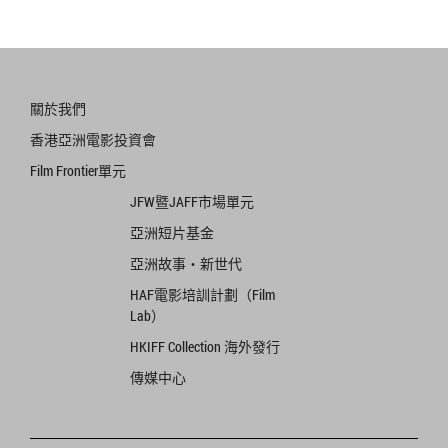
關於我們
香港亞洲電影投資會
Film Frontier單元
JFW暨JAFF市場單元
亞洲短片基金
亞洲故事‧新世代
HAF電影培訓計劃（Film
Lab）
HKIFF Collection 海外發行
傳媒中心