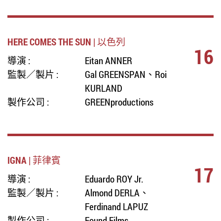
HERE COMES THE SUN | 以色列
16
導演 :
Eitan ANNER
監製／製片 :
Gal GREENSPAN、Roi
KURLAND
製作公司 :
GREENproductions
IGNA | 菲律賓
17
導演 :
Eduardo ROY Jr.
監製／製片 :
Almond DERLA、
Ferdinand LAPUZ
製作公司 :
Found Films