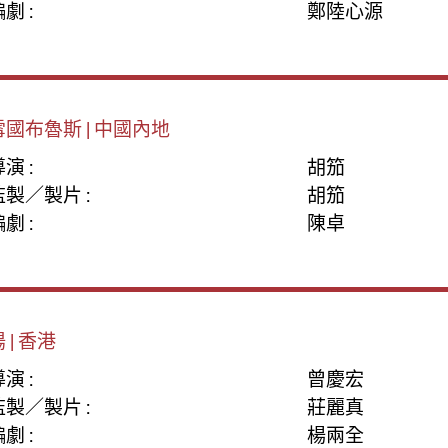
劇 :
鄭陸心源
雪國布魯斯 | 中國內地
演 :
胡笳
監製／製片 :
胡笳
劇 :
陳卓
 | 香港
演 :
曾慶宏
監製／製片 :
莊麗真
劇 :
楊兩全