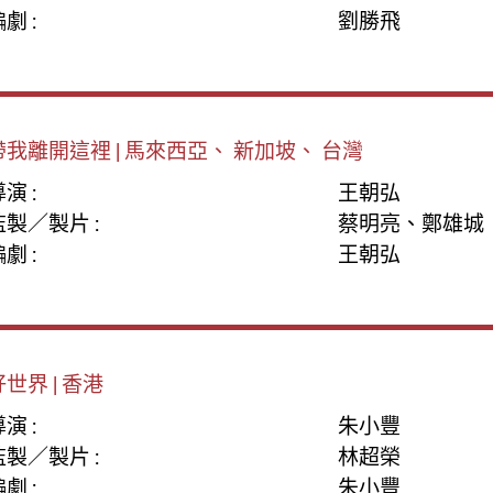
劇 :
劉勝飛
帶我離開這裡 | 馬來西亞、 新加坡、 台灣
演 :
王朝弘
監製／製片 :
蔡明亮、鄭雄城
劇 :
王朝弘
好世界 | 香港
演 :
朱小豐
監製／製片 :
林超榮
劇 :
朱小豐