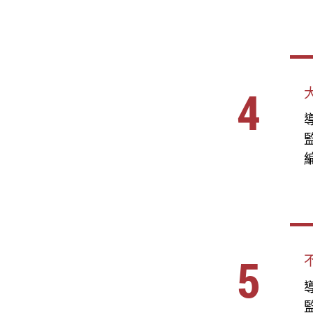
4
導
編
5
導