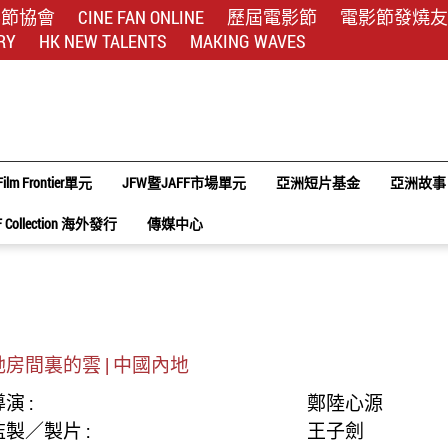
影節協會
CINE FAN ONLINE
歷屆電影節
電影節發燒友
RY
HK NEW TALENTS
MAKING WAVES
Film Frontier單元
JFW暨JAFF市場單元
亞洲短片基金
亞洲故事
F Collection 海外發行
傳媒中心
她房間裏的雲 | 中國內地
演 :
鄭陸心源
監製／製片 :
王子劍