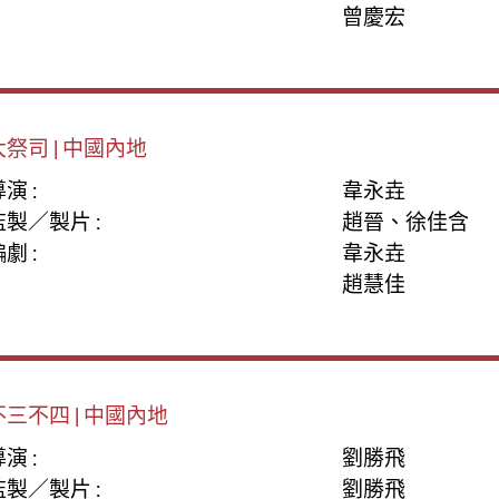
曾慶宏
大祭司 | 中國內地
演 :
韋永垚
監製／製片 :
趙晉、徐佳含
劇 :
韋永垚
趙慧佳
不三不四 | 中國內地
演 :
劉勝飛
監製／製片 :
劉勝飛