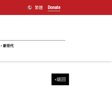
Donate
繁體
‧新世代
<返回