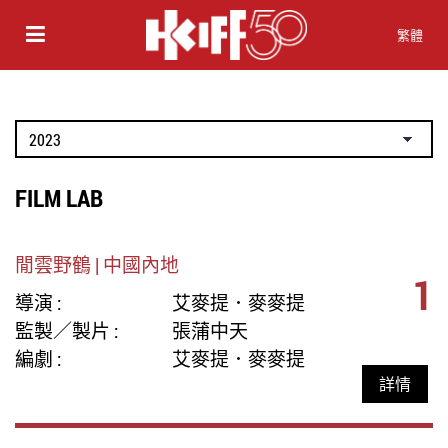
繁體
FILM LAB
閒雲野鶴 | 中國內地
1
導演 :
艾麥提．麥麥提
監製／製片 :
張蒲中天
編劇 :
艾麥提．麥麥提
詳情