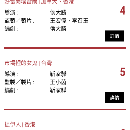
好雷雨壞雷雨 | 加拿大、香港
4
導演 :
侯大勝
監製／製片 :
王宏偉、李召玉
編劇 :
侯大勝
詳情
市場裡的女鬼 | 台灣
5
導演 :
靳家驊
監製／製片 :
王小茵
編劇 :
靳家驊
詳情
捉伊人 | 香港