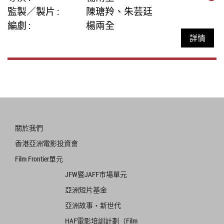
監製／製片 :
陳瑭羚、朱芸廷
編劇 :
楊兩全
詳情
關於我們
香港亞洲電影投資會
Film Frontier單元
JFW暨JAFF市場單元
亞洲短片基金
亞洲故事‧新世代
HAF電影培訓計劃（Film