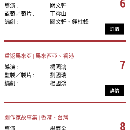
6
導演 :
關文軒
監製／製片 :
丁雲山
編劇 :
關文軒、鍾柱鋒
詳情
重返馬來亞 | 馬來西亞、香港
7
導演 :
楊國鴻
監製／製片 :
劉國瑞
編劇 :
楊國鴻
詳情
劇作家故事集 | 香港、台灣
8
導演 :
楊兩全