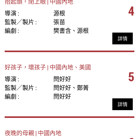
抬起頭，閉上眼 | 中國內地
4
導演 :
源根
監製／製片 :
張苗
編劇 :
樊書含、源根
詳情
好孩子，壞孩子 | 中國內地、美國
5
導演 :
閆好好
監製／製片 :
閆好好、鄭菁
編劇 :
閆好好
詳情
夜晚的母親 | 中國內地