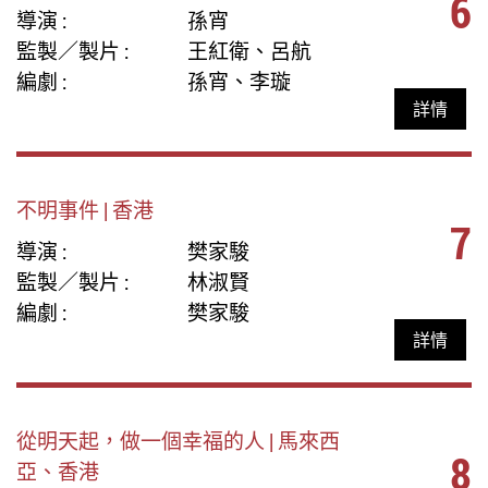
6
導演 :
孫宵
監製／製片 :
王紅衛、呂航
編劇 :
孫宵、李璇
詳情
不明事件 | 香港
7
導演 :
樊家駿
監製／製片 :
林淑賢
編劇 :
樊家駿
詳情
從明天起，做一個幸福的人 | 馬來西
8
亞、香港