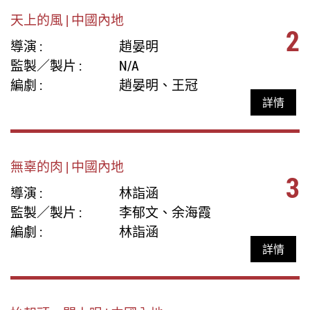
天上的風 | 中國內地
2
導演 :
趙晏明
監製／製片 :
N/A
編劇 :
趙晏明、王冠
詳情
無辜的肉 | 中國內地
3
導演 :
林詣涵
監製／製片 :
李郁文、余海霞
編劇 :
林詣涵
詳情