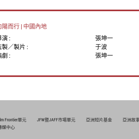
向陽而行 | 中國內地
演 :
張坤一
監製／製片 :
于波
劇 :
張坤一
ilm Frontier單元
JFW暨JAFF市場單元
亞洲短片基金
亞洲故
傳媒中心