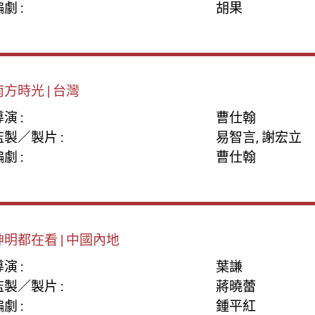
劇 :
胡果
南方時光 | 台灣
演 :
曹仕翰
監製／製片 :
易智言, 謝宏立
劇 :
曹仕翰
神明都在看 | 中國內地
演 :
葉謙
監製／製片 :
蔣曉蕾
劇 :
鍾平紅