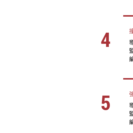
4
撞
導
編
5
強
導
編