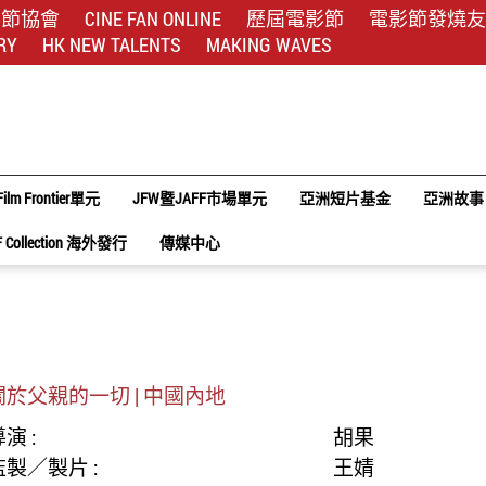
影節協會
CINE FAN ONLINE
歷屆電影節
電影節發燒友
RY
HK NEW TALENTS
MAKING WAVES
Film Frontier單元
JFW暨JAFF市場單元
亞洲短片基金
亞洲故事
F Collection 海外發行
傳媒中心
關於父親的一切 | 中國內地
演 :
胡果
監製／製片 :
王婧