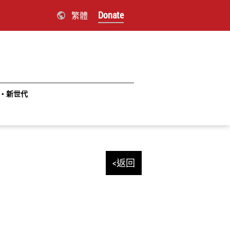
Donate
繁體
‧新世代
<返回