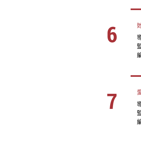
6
導
編
7
導
編