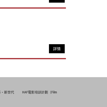
詳情
事‧新世代
HAF電影培訓計劃（Film