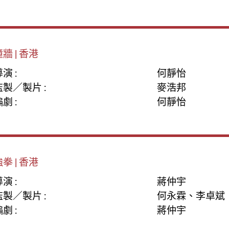
牆 | 香港
演 :
何靜怡
監製／製片 :
麥浩邦
劇 :
何靜怡
拳 | 香港
演 :
蔣仲宇
監製／製片 :
何永霖、李卓斌
劇 :
蔣仲宇