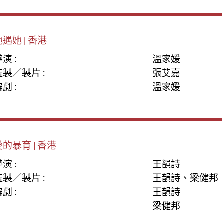
她遇她 | 香港
演 :
溫家媛
監製／製片 :
張艾嘉
劇 :
溫家媛
愛的暴育 | 香港
演 :
王韻詩
監製／製片 :
王韻詩、梁健邦
劇 :
王韻詩
梁健邦