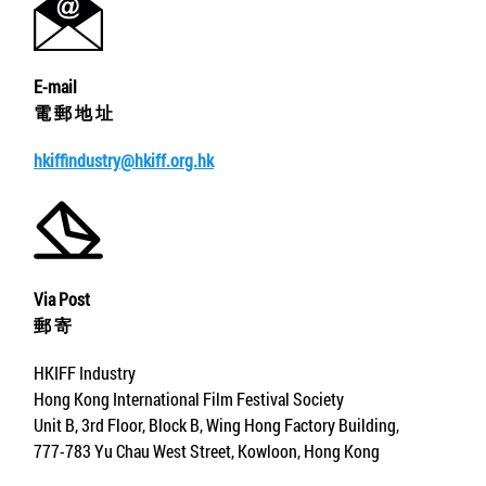
E-mail
電 郵 地 址
hkiffindustry@hkiff.org.hk
Via Post
郵 寄
HKIFF Industry
Hong Kong International Film Festival Society
Unit B, 3rd Floor, Block B, Wing Hong Factory Building,
777-783 Yu Chau West Street, Kowloon, Hong Kong