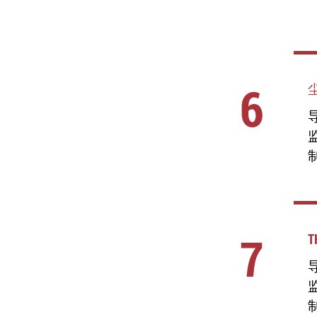
6
导
7
T
导