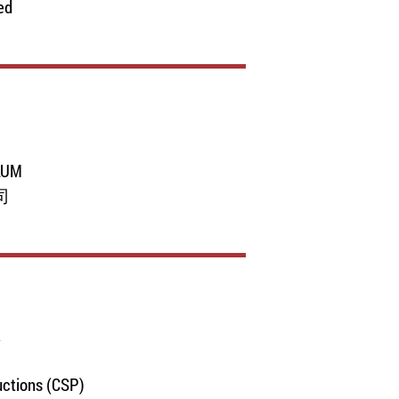
ed
LUM
司
A
uctions (CSP)