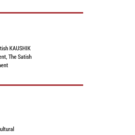
ish KAUSHIK
nt, The Satish
ment
ultural