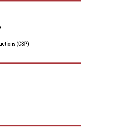
A
uctions (CSP)