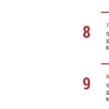
8
导
9
导