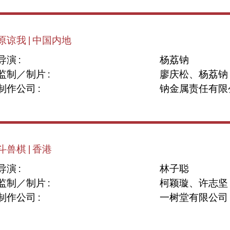
原谅我 | 中国内地
导演 :
杨荔钠
监制／制片 :
廖庆松、杨荔钠
制作公司 :
钠金属责任有限
斗兽棋 | 香港
导演 :
林子聪
监制／制片 :
柯颖璇、许志坚
制作公司 :
一树堂有限公司