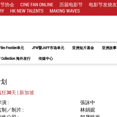
影节协会
CINE FAN ONLINE
历届电影节
电影节发烧友
RY
HK NEW TALENTS
MAKING WAVES
Film Frontier单元
JFW暨JAFF市场单元
亚洲短片基金
亚洲故事
F Collection 海外发行
传媒中心
计划
瘋狂30天 | 新加坡
演 :
張詠中
监制／制片 :
林娟妮
制作公司 :
朝晟映画