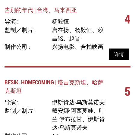
告別的年代 | 台湾、马来西亚
4
导演 :
杨毅恒
监制／制片 :
唐在扬、杨毅恒、赖
昌铭、赵晋
制作公司 :
兴扬电影、合拍映画
详情
BESIK. HOMECOMING | 塔吉克斯坦、哈萨
5
克斯坦
导演 :
伊斯肯达·乌斯莫诺夫
监制／制片 :
戴安娜·阿西莫娃、叶
兰·伊布拉甘、伊斯肯
达·乌斯莫诺夫