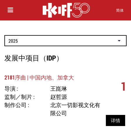
简体
发展中项目（IDP）
2181序曲 | 中国内地、加拿大
1
导演 :
王崑琳
监制／制片 :
赵哲源
制作公司 :
北京一切影视文化有
限公司
详情