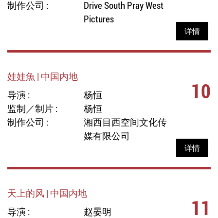
制作公司 :
Drive South Pray West
Pictures
详情
娃娃魚 | 中国内地
10
导演 :
杨恒
监制／制片 :
杨恒
制作公司 :
湘西目西空间文化传
媒有限公司
详情
天上的风 | 中国内地
11
导演 :
赵晏明