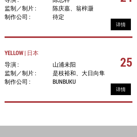
监制／制片 :
陈庆嘉、翁梓灏
制作公司 :
待定
详情
YELLOW | 日本
25
导演 :
山浦未阳
监制／制片 :
是枝裕和、大日向隼
制作公司 :
BUNBUKU
详情