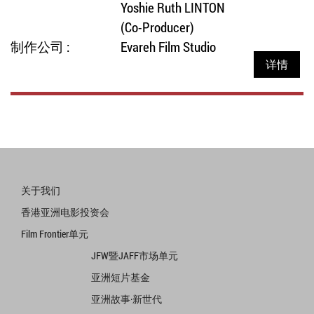
Yoshie Ruth LINTON
(Co-Producer)
制作公司 :
Evareh Film Studio
详情
关于我们
香港亚洲电影投资会
Film Frontier单元
JFW暨JAFF市场单元
亚洲短片基金
亚洲故事·新世代