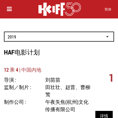
简体
HAF电影计划
12 乘 4 | 中国内地
1
导演 :
刘苗苗
监制／制片 :
田壮壮、赵晋、曹柳
莺
制作公司 :
午夜失焦(杭州)文化
传播有限公司
详情