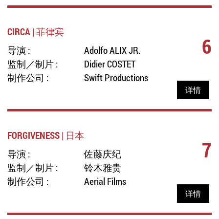
CIRCA | 菲律宾
6
导演 :
Adolfo ALIX JR.
监制／制片 :
Didier COSTET
制作公司 :
Swift Productions
详情
FORGIVENESS | 日本
7
导演 :
佐藤庆纪
监制／制片 :
铃木雅贵
制作公司 :
Aerial Films
详情